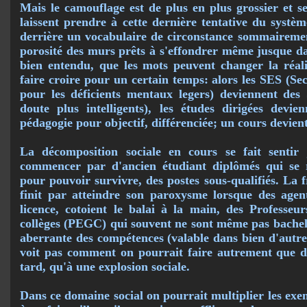
Mais le camouflage est de plus en plus grossier et se
laissent prendre à cette dernière tenta­tive du systè
derrière un vocabulaire de circonstance sommairement
po­rosité des murs prêts à s'effondrer même jusque d
bien entendu, que les mots peuvent changer la réal
faire croire pour un certain temps: alors les SES (Se
pour les déficients mentaux legers) deviennent des
doute plus intel­ligents), les études dirigées de­v
pédagogie pour objectif, différenciée; un cours devie
La décomposition sociale en cours se fait sentir
commencer par d'ancien étudiant diplômés qui se re
pour pouvoir survivre, des postes sous-qualifiés. La fr
finit par at­teindre son paroxysme lorsque des agent
licence, cotoient le balai à la main, des Professeu
collèges (PEGC) qui souvent ne sont même pas bachelie
aberrante des compétences (valable dans bien d'autres
voit pas comment on pourrait faire autrement que d'
tard, qu'à une explosion sociale.
Dans ce domaine social on pourrait multiplier les exemp