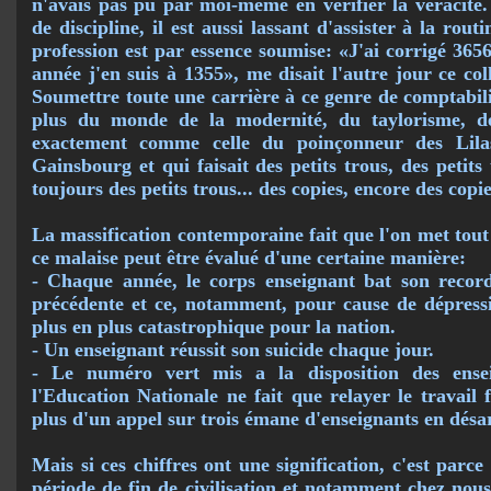
n'avais pas pu par moi-même en vérifier la véra­cit
de discipline, il est aussi lassant d'assister à la rou
profes­sion est par essence soumise: «J'ai corrigé 3656
année j'en suis à 1355», me disait l'autre jour ce col
Soumettre toute une carrière à ce genre de comp­tabil
plus du monde de la modernité, du taylorisme, de 
exactement comme celle du poinçonneur des Lila
Gainsbourg et qui faisait des petits trous, des petits 
toujours des petits trous... des copies, encore des copie
La massification contemporaine fait que l'on met tout e
ce malaise peut être évalué d'une cer­taine manière:
- Chaque année, le corps enseignant bat son record
précédente et ce, notamment, pour cause de dépress
plus en plus catastrophique pour la nation.
- Un enseignant réussit son suicide chaque jour.
- Le numéro vert mis a la disposition des ense
l'Education Nationale ne fait que relayer le travail 
plus d'un appel sur trois émane d'enseignants en désar
Mais si ces chiffres ont une signification, c'est parc
période de fin de civilisation et notam­ment chez nous