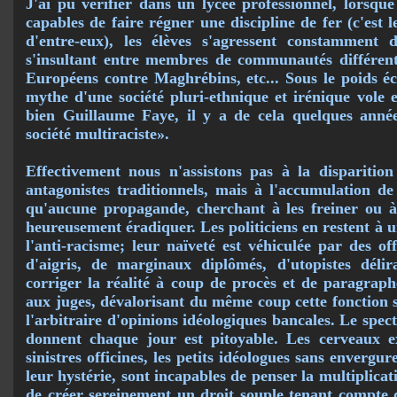
J'ai pu vérifier dans un lycée professionnel, lorsque
capables de faire régner une discipline de fer (c'est
d'entre-eux), les élèves s'agressent constamment 
s'insultant entre membres de communautés différent
Européens contre Maghrébins, etc... Sous le poids écra
mythe d'une société pluri-ethnique et irénique vole e
bien Guillaume Faye, il y a de cela quelques années
société multiraciste».
Effectivement nous n'assistons pas à la disparitio
antagonistes traditionnels, mais à l'accumulation d
qu'aucune propagande, cherchant à les freiner ou à
heureusement éradiquer. Les politiciens en restent à un
l'anti-racisme; leur naïveté est véhiculée par des of
d'aigris, de marginaux diplômés, d'utopistes délir
corriger la réalité à coup de procès et de paragraphe
aux juges, dévalorisant du même coup cette fonction s
l'arbitraire d'opinions idéologiques bancales. Le spec
donnent chaque jour est pitoyable. Les cerveaux ex
sinistres officines, les petits idéologues sans envergu
leur hystérie, sont incapables de penser la multiplicat
de créer se­reinement un droit souple tenant compte 