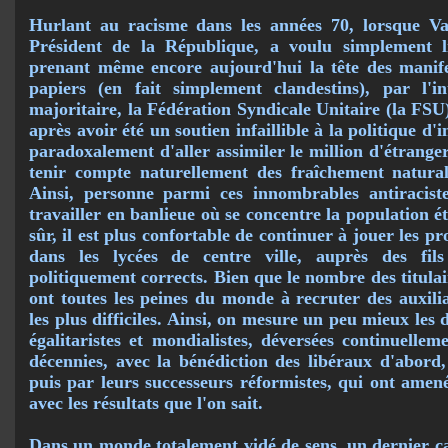
Hurlant au racisme dans les années 70, lorsque Val
Président de la République, a voulu sim­ple­ment l
prenant même encore aujourd'hui la tête des manife
papiers (en fait simplement clandestins), par l'i
majoritaire, la Fédération Syndicale Unitaire (la FSU)
après avoir été un soutien infaillible à la politique d
paradoxalement d'aller assimiler le million d'étrangers
tenir compte naturellement des fraî­chement natura
Ainsi, personne parmi ces innombrables antiraciste
travailler en banlieue où se concentre la population é
sûr, il est plus confortable de continuer à jouer les pr
dans les lycées de centre ville, auprès des fils
politiquement corrects. Bien que le nombre des titulair
ont toutes les peines du monde à recruter des auxilia
les plus difficiles. Ainsi, on mesure un peu mieux les 
égalitaristes et mondialistes, dé­versées continuelle
décennies, avec la bénédiction des libéraux d'abord
puis par leurs successeurs réformistes, qui ont amené
avec les résultats que l'on sait.
Dans un monde totalement vidé de sens, un dernier c