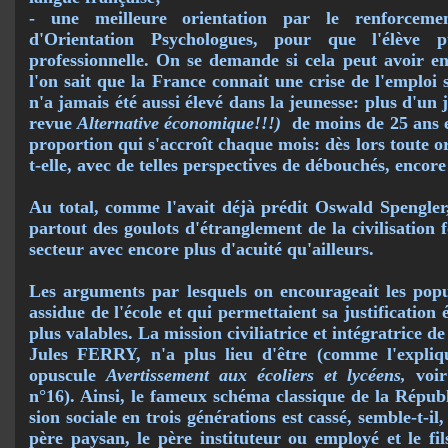
- une meilleure orientation par le renforceme
d'Orientation Psychologues, pour que l'élève p
professionnelle. On se demande si cela peut avoir en
l'on sait que la France con­nait une crise de l'emplo
n'a jamais été aussi élevé dans la jeunesse: plus d'un
revue
Alternative économique!!!)
de moins de 25 ans e
pro­portion qui s'accroît chaque mois: dès lors toute ori
t-elle, avec de telles perspectives de dé­bouchés, encor
Au total, comme l'avait déjà prédit Oswald Spengle
partout des goulots d'étranglement de la civi­lisation f
secteur avec encore plus d'acuité qu'ailleurs.
Les arguments par lesquels on encourageait les popul
assidue de l'école et qui permettaient sa jus­tification 
plus valables. La mission civiliatrice et intégratrice de 
Jules FERRY, n'a plus lieu d'être (comme l'expli
opuscule
Avertissement aux éco­liers et ly­céens,
voir
n°16). Ainsi, le fameux schéma classique de la Répub
sion sociale en trois générations est cassé, semble-t-il
père paysan, le père institu­teur ou em­ployé et le fil