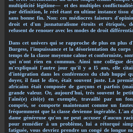
multiplicité légi­time—
et des multiples conflictualité
par définition, le réel étant en ultime instance tissu 
sans bonne fin. Non: ces médiocres faiseurs d'opinio
droit et d'un jusnaturalisme étroits et étriqués, do
refusent de renouer avec les modes de droit différentia
Dans cet univers qui se rapproche de plus en plus d
Burgess, l'impuissance et la désorienta­tion du corps
temps de la classe moyenne calme et conformiste, son
qui n'ont rien en commun. Ainsi une collègue dés
m'expliquait l'autre jour qu'il y a l5 ans, elle ci
d'intégration dans les conférences du club huppé qu'
doyer, il faut le dire, était souvent juste. La prem
africains était composée de garçons et par­fois (ma
grande valeur. Or, aujourd'hui, très souvent le peti
l'aîné(e) cité(e) en exemple, travaillé par un f
compris, se comporte maintenant comme un fauteur
fréquem­ment que la classe devienne ingérable. L'an de
dame généreuse qu'on ne peut accuser d'aucun ra­ci
pour remédier à un problème, lui a rétorqué sim
fatiguée, vous devriez prendre un congé de longue ma