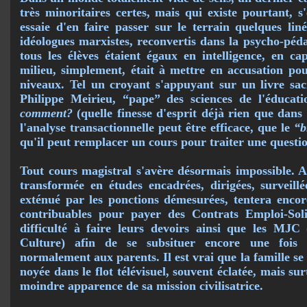
très minoritaires certes, mais qui existe pourtant, s
essaie d'en faire passer sur le terrain quelques lin
idéo­logues marxistes, reconvertis dans la psycho-péda
tous les élèves étaient égaux en intelligence, en ca
milieu, simplement, était à mettre en accusation pour
niveaux. Tel un croyant s'appuyant sur un livre sac
Philippe Meirieu, “pape” des sciences de l'éduca
comment?
(quelle finesse d'esprit déjà rien que dans l
l'analyse transac­tionnelle peut être efficace, que le
“b
qu'il peut remplacer un cours pour traiter une questio
Tout cours magistral s'avère désormais impossible. Al
transformée en études encadrées, di­rigées, surveillé
exténué par les ponctions démesurées, tentera encor
contri­buables pour payer des Contrats Emploi-Soli
difficulté à faire leurs devoirs ainsi que les MJC
Culture) afin de se subsituer encore une fois 
normalement aux parents. Il est vrai que la famille se
noyée dans le flot télévisuel, souvent éclatée, mais su
moindre apparence de sa mission civilisatrice.