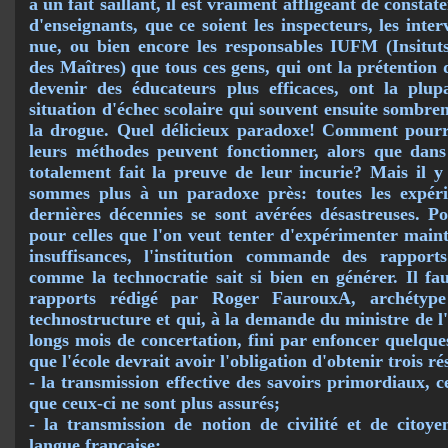
à un fait saillant, il est vraiment affli­geant de cons
d'enseignants, que ce soient les inspecteurs, les inter
nue, ou bien encore les responsables IUFM (Insitut
des Maîtres) que tous ces gens, qui ont la pré­tentio
devenir des éducateurs plus efficaces, ont la plup
situation d'échec scolaire qui souvent ensuite sombrent
la drogue. Quel délicieux pa­radoxe! Comment pour­ra
leurs méthodes peuvent fonctionner, alors que dans 
totalement fait la preuve de leur incurie? Mais il y
sommes plus à un paradoxe près: toutes les expérie
dernières décennies se sont avérées désastreuses. P
pour celles que l'on veut tenter d'expérimenter main
insuffisances, l'institution commande des rapport
comme la technocratie sait si bien en générer. Il fa
rapports rédigé par Roger FaurouxA, archétyp
technostructure et qui, à la demande du ministre de l
longs mois de concertation, fini par enfoncer quelque
que l'école devrait avoir l'obligation d'obtenir trois 
- la transmission effective des savoirs primordiaux, 
que ceux-ci ne sont plus assurés;
- la transmission de notion de civilité et de citoye
langue française;