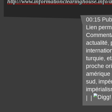
http://www.informationclearinghouse.info/
00:15 Pub
Lien perm
Commenta
actualité
,
internatio
turquie
,
et
proche or
amérique 
sud
,
impé
impériali
|
|