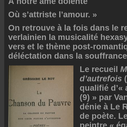
À notre âme dolente
Où s’attriste l’amour. »
On retrouve à la fois dans le r
verlainien la musicalité hexas
vers et le thème post-romanti
déléctation dans la souffrance
Le recueil
M
d’autrefois
(
qualifié d’«
(9) » par Va
dénie à Le 
de poète. L
peintre « ég