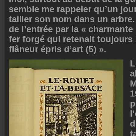
semble me rappeler qu’un jour, 
tailler son nom dans un arbre. 
de l’entrée par la « charmante p
fer forgé qui retenait toujours 
flâneur épris d’art (5) ».
L
a
M
1
p
l
d
t