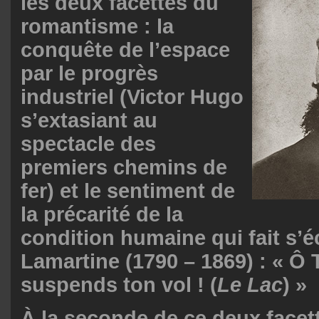
les deux facettes du
romantisme : la
conquête de l’espace
par le progrès
industriel (Victor Hugo
s’extasiant au
spectacle des
premiers chemins de
fer) et le sentiment de
la précarité de la
condition humaine qui fait s’éc
Lamartine (1790 – 1869) : « Ô
suspends ton vol ! (
Le Lac
) »
À la seconde de ce deux facet