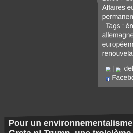
Affaires 
permanen
| Tags :
én
allemagn
européen
renouvela
|
|
del.
|
Faceb
Pour un environnementalisme
Greta ni Trump, une troisième