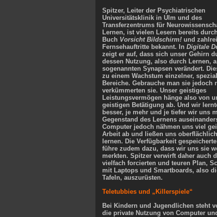
Spitzer, Leiter der Psychiatrischen
Universitätsklinik in Ulm und des
Transferzentrums für Neurowissensch
Lernen, ist vielen Lesern bereits durc
Buch
Vorsicht Bildschirm!
und zahlre
Fernsehauftritte bekannt. In
Digitale 
zeigt er auf, dass sich unser Gehirn d
dessen Nutzung, also durch Lernen, 
sogenannten Synapsen verändert. Die
zu einem Wachstum einzelner, speziali
Bereiche. Gebrauche man sie jedoch n
verkümmerten sie. Unser geistiges
Leistungsvermögen hänge also von u
geistigen Betätigung ab. Und wir lern
besser, je mehr und je tiefer wir uns 
Gegenstand des Lernens auseinanders
Computer jedoch nähmen uns viel gei
Arbeit ab und ließen uns oberflächlic
lernen. Die Verfügbarkeit gespeicherte
führe zudem dazu, dass wir uns sie w
merkten. Spitzer verwirft daher auch 
vielfach forcierten und teuren Plan, S
mit Laptops und Smartboards, also di
Tafeln, auszurüsten.
Teletubbies und „Killerspiele“
Bei Kindern und Jugendlichen steht v
die private Nutzung von Computer und