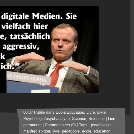
00:07 Publié dans
Ecole/Education
,
Livre
,
Livre
,
Psychologie/psychanalyse
,
Science
,
Sciences
|
Lien
permanent
|
Commentaires (0)
| Tags :
psychologie
,
manfred spitzer
,
livre
,
pédagogie
,
école
,
éducation
,