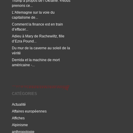
Trump à propos de l’Ukraine: «Nous
prenons ce...
L’Allemagne sur la voie du
capitalisme de...
Comment la finance est en train
d’effacer...
Adieu à Mary de Rachewiltz, fille
d’Ezra Pound...
Du mur de la caverne au soleil de la
vérité
Derrida et la machine de mort
américaine -...
CATÉGORIES
Actualité
Affaires européennes
Affiches
Alpinisme
anthropologie