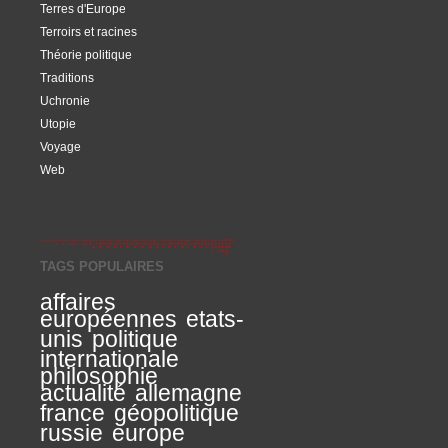
Terres d'Europe
Terroirs et racines
Théorie politique
Traditions
Uchronie
Utopie
Voyage
Web
TAGS POPULAIRES
affaires
européennes
etats-
unis
politique
internationale
philosophie
actualité
allemagne
france
géopolitique
russie
europe