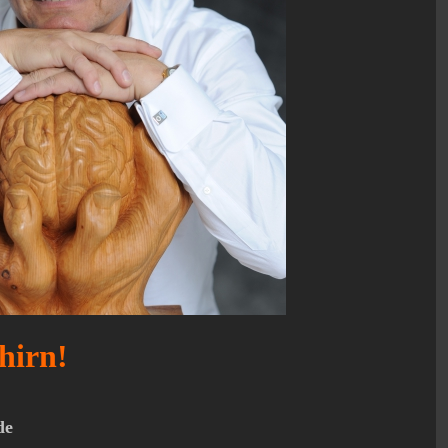
hirn!
de