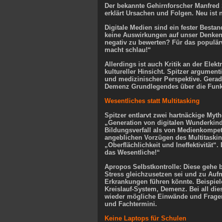
Der bekannte Gehirnforscher Manfred 
erklärt Ursachen und Folgen. Neu ist n
D
igitale Medien sind ein fester Besta
keine Auswirkungen auf unser Denken u
negativ zu bewerten? Für das populärw
macht schlau!“
Allerdings ist auch Kritik an der Elek
kultureller Hinsicht. Spitzer argumen
und medizinischer Perspektive. Gerad
Demenz Grundlegendes über die Funkt
Wesentliches statt Multitasking
Spitzer entlarvt zwei hartnäckige Myt
„Generation von digitalen Wunderkind
Bildungsverfall als von Medienkompe
angeblichen Vorzügen des Multitaskin
„Oberflächlichkeit und Ineffektivität“
das Wesentliche!“
Apropos Selbstkontrolle: Diese gehe 
Stress gleichzusetzen sei und zu Au
Erkrankungen führen könnte. Beispiele
Kreislauf-​System, Demenz. Bei all d
wieder mögliche Einwände und Fragen
und Fachtermini.
Keine Laptops für Schulen