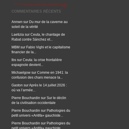
COMMENTAIRES RÉCENTS
Annwn
sur
Du mur de la caverne au
soleil de la vérité
Laetizia
sur
Ceuta, le chantage de
Rabat contre Sánchez et...
MBM
sur
Fabio Vighi et le capitalisme
financier de la...
lbs
sur
Ceuta: la crise frontalière
espagnole devient...
Michaelgow
sur
Comme en 1941: la
confusion des chars menace la...
Gaston
sur
Après le 14 juillet 2026 :
où va l’armée...
Pierre Bouchardin
sur
Sur le déclin
de la civilisation occidentale
Pierre Bouchardin
sur
Pathologies du
petit univers «Antifa» gauchiste...
Pierre Bouchardin
sur
Pathologies du
petit univers «Antifa» gauchiste...