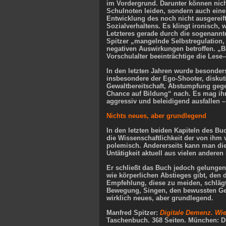
im Vordergrund. Darunter können nich
Schulnoten leiden, sondern auch ein
Entwicklung des noch nicht ausgereif
Sozialverhaltens. Es klingt ironisch,
Letzteres gerade durch die sogenannt
Spitzer „mangelnde Selbstregulation,
negativen Auswirkungen betroffen. „
Vorschulalter beeinträchtige die Lese–
In den letzten Jahren wurde besonde
insbesondere der Ego-​Shooter, diskut
Gewaltbereitschaft, Abstumpfung gege
Chance auf Bildung“ nach. Es mag ihn
aggressiv und beleidigend ausfallen 
Nichts neues, aber grundlegend
In den letzten beiden Kapiteln des Buc
die Wissenschaftlichkeit der von ihm v
polemisch. Andererseits kann man di
Untätigkeit aktuell aus vielen anderen
Er schließt das Buch jedoch gelungen,
wie körperlichen Abstieges gibt, den
Empfehlung, diese zu meiden, schlägt
Bewegung, Singen, den bewussten Gen
wirklich neues, aber grundlegend.
Manfred Spitzer:
Digitale Demenz. Wi
Taschenbuch.
368
Seiten. München: 