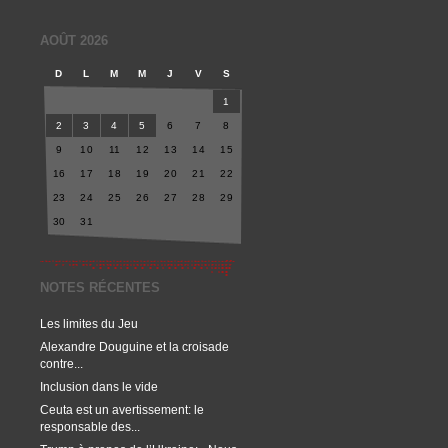
AOÛT 2026
D
L
M
M
J
V
S
1
2
3
4
5
6
7
8
9
10
11
12
13
14
15
16
17
18
19
20
21
22
23
24
25
26
27
28
29
30
31
NOTES RÉCENTES
Les limites du Jeu
Alexandre Douguine et la croisade
contre...
Inclusion dans le vide
Ceuta est un avertissement: le
responsable des...