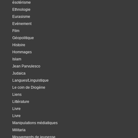
ésotérisme
Ethnologie
Eurasisme
Evénement
Film
Géopolitique
Histoire
Hommages
Islam
Jean Parvulesco
Judaica
Langues/Linguistique
Le coin de Diogène
Liens
Littérature
Livre
Livre
Manipulations médiatiques
Militaria
Mouvements de jeunesse