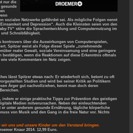
t nur die
e gesunde
ten
 wenn
en sozialen Netzwerke gefährdet sei. Als mögliche Folgen nennt
 Einsamkeit und Depression“. Auch die Kleinsten seien von den
Baby-​TV“ störe die Sprachentwicklung und Computernutzung im
 und Schreibfähigkeit.
rs kontrovers über die Auswirkungen von Computerspielen,
iert. Spitzer weist als Folge dieser Spiele „zunehmende
nüber realer Gewalt, soziale Vereinsamung und eine geringere
 bestätigen, wenn die Reaktionen auf diese Erkenntnis oftmals
– wie viele Kommentare im Netz zeigen.
hes lässt Spitzer etwas nach: Er wiederholt sich, betont zu oft
orgestellten Studien und wird bei seiner Kritik an Politikern
esen Ärger gut nachvollziehen, kennt man doch deren
 Bereichen.
 indem er einige praktische Tipps zur Prävention des geistigen
 digitale Medien mitverursachen. Neben der einleuchtenden
 er unter anderem gesunde Ernährung, tägliche körperliche
uss von Musik und den Gang in die freie Natur vor. Nichts
e wir uns und unsere Kinder um den Verstand bringen.
Droemer Knaur
2014
.
12
,
99
Euro.