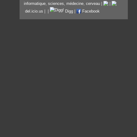
informatique
,
sciences
,
médecine
,
cerveau
|
|
del.icio.us
|
|
Digg
|
Facebook