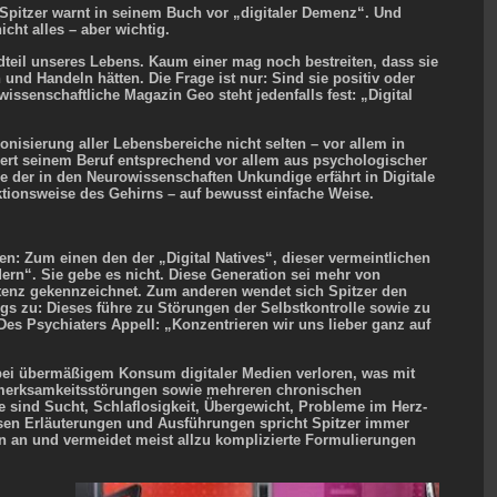
Spitzer warnt in seinem Buch vor „digitaler Demenz“. Und
icht alles – aber wichtig.
ndteil unseres Lebens. Kaum einer mag noch bestreiten, dass sie
nd Handeln hätten. Die Frage ist nur: Sind sie positiv oder
issenschaftliche Magazin Geo steht jedenfalls fest: „Digital
tronisierung aller Lebensbereiche nicht selten – vor allem in
tiert seinem Beruf entsprechend vor allem aus psychologischer
e der in den Neurowissenschaften Unkundige erfährt in Digitale
ionsweise des Gehirns – auf bewusst einfache Weise.
hen: Zum einen den der „Digital Natives“, dieser vermeintlichen
ern“. Sie gebe es nicht. Diese Generation sei mehr von
tenz gekennzeichnet. Zum anderen wendet sich Spitzer den
gs zu: Dieses führe zu Störungen der Selbstkontrolle sowie zu
. Des Psychiaters Appell: „Konzentrieren wir uns lieber ganz auf
bei übermäßigem Konsum digitaler Medien verloren, was mit
fmerksamkeitsstörungen sowie mehreren chronischen
 sind Sucht, Schlaflosigkeit, Übergewicht, Probleme im Herz-​
iesen Erläuterungen und Ausführungen spricht Spitzer immer
 an und vermeidet meist allzu komplizierte Formulierungen