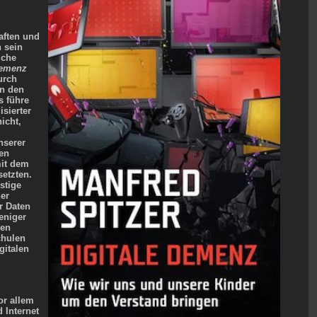
aften und
h sein
iche
Demenz
urch
an den
s führe
sierter
icht,
nserer
ten
mit dem
etzten.
stige
her
r Daten
eniger
den
chulen
gitalen
or allem
 Internet