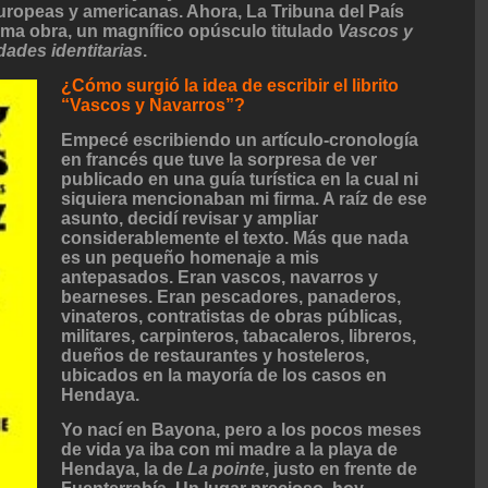
europeas y americanas. Ahora, La Tribuna del País
ima obra, un magnífico opúsculo titulado
Vascos y
idades identitarias
.
¿Cómo surgió la idea de escribir el librito
“Vascos y Navarros”?
Empecé escribiendo un artículo-cronología
en francés que tuve la sorpresa de ver
publicado en una guía turística en la cual ni
siquiera mencionaban mi firma. A raíz de ese
asunto, decidí revisar y ampliar
considerablemente el texto. Más que nada
es un pequeño homenaje a mis
antepasados. Eran vascos, navarros y
bearneses. Eran pescadores, panaderos,
vinateros, contratistas de obras públicas,
militares, carpinteros, tabacaleros, libreros,
dueños de restaurantes y hosteleros,
ubicados en la mayoría de los casos en
Hendaya.
Yo nací en Bayona, pero a los pocos meses
de vida ya iba con mi madre a la playa de
Hendaya, la de
La pointe
, justo en frente de