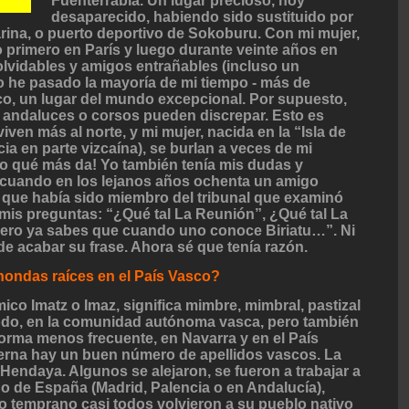
Fuenterrabía. Un lugar precioso, hoy
desaparecido, habiendo sido sustituido por
rina, o puerto deportivo de Sokoburu. Con mi mujer,
do primero en París y luego durante veinte años en
olvidables y amigos entrañables (incluso un
ero he pasado la mayoría de mi tiempo - más de
co, un lugar del mundo excepcional. Por supuesto,
 andaluces o corsos pueden discrepar. Esto es
viven más al norte, y mi mujer, nacida en la “Isla de
a en parte vizcaína), se burlan a veces de mi
ro qué más da! Yo también tenía mis dudas y
cuando en los lejanos años ochenta un amigo
 que había sido miembro del tribunal que examinó
 mis preguntas: “¿Qué tal La Reunión”, ¿Qué tal La
, pero ya sabes que cuando uno conoce Biriatu…”. Ni
de acabar su frase. Ahora sé que tenía razón.
hondas raíces en el País Vasco?
mico Imatz o Imaz, significa mimbre, mimbral, pastizal
todo, en la comunidad autónoma vasca, pero también
orma menos frecuente, en Navarra y en el País
erna hay un buen número de apellidos vascos. La
Hendaya. Algunos se alejaron, se fueron a trabajar a
 o de España (Madrid, Palencia o en Andalucía),
 o temprano casi todos volvieron a su pueblo nativo