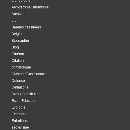
archéologie
Architecture/Urbanisme
Archives
art
Bandes dessinées
Belgicana
Biographie
Blog
Cinéma
Citation
criminologie
Cuisine / Gastronomie
Défense
Définitions
Droit / Constitutions
Ecole/Education
Ecologie
Economie
Entretiens
ésotérisme