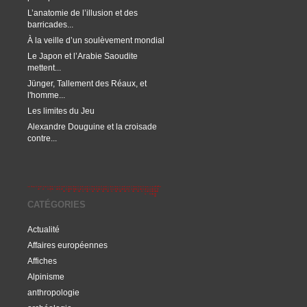
L’anatomie de l’illusion et des
barricades...
À la veille d’un soulèvement mondial
Le Japon et l’Arabie Saoudite
mettent...
Jünger, Tallement des Réaux, et
l'homme...
Les limites du Jeu
Alexandre Douguine et la croisade
contre...
CATÉGORIES
Actualité
Affaires européennes
Affiches
Alpinisme
anthropologie