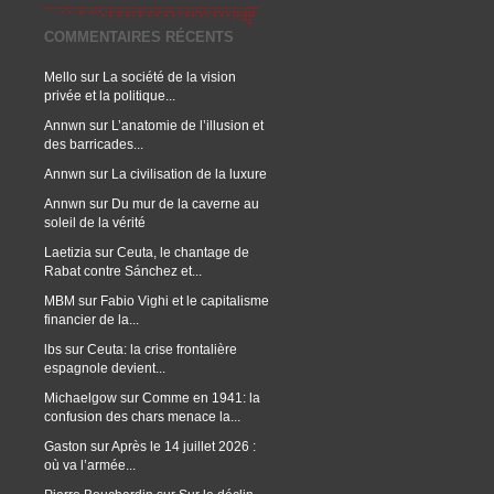
COMMENTAIRES RÉCENTS
Mello
sur
La société de la vision
privée et la politique...
Annwn
sur
L’anatomie de l’illusion et
des barricades...
Annwn
sur
La civilisation de la luxure
Annwn
sur
Du mur de la caverne au
soleil de la vérité
Laetizia
sur
Ceuta, le chantage de
Rabat contre Sánchez et...
MBM
sur
Fabio Vighi et le capitalisme
financier de la...
lbs
sur
Ceuta: la crise frontalière
espagnole devient...
Michaelgow
sur
Comme en 1941: la
confusion des chars menace la...
Gaston
sur
Après le 14 juillet 2026 :
où va l’armée...