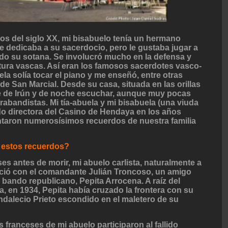
pios del siglo XX, mi bisabuelo tenía un hermano
e dedicaba a su sacerdocio, pero le gustaba jugar a
ando su sotana. Se involucró mucho en la defensa y
ltura vascas. Así eran los famosos sacerdotes vasco-
ela solía tocar el piano y me enseñó, entre otras
de San Marcial. Desde su casa, situada en las orillas
de de Irún y de noche escuchar, aunque muy pocas
rabandistas. Mi tía-abuela y mi bisabuela (una viuda
ido directora del Casino de Hendaya en los años
ntaron numerosísimos recuerdos de nuestra familia
 estos recuerdos?
 antes de morir, mi abuelo carlista, naturalmente a
oció con el comandante Julián Troncoso, un amigo
 bando republicano, Pepita Arrocena. A raíz del
a, en 1934, Pepita había cruzado la frontera con su
 Indalecio Prieto escondido en el maletero de su
 franceses de mi abuelo participaron al fallido