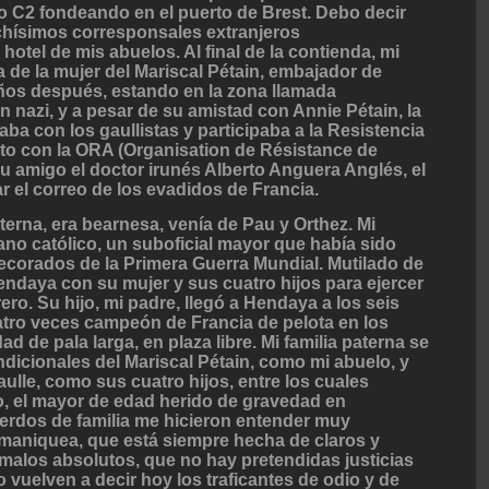
o C2 fondeando en el puerto de Brest. Debo decir
chísimos corresponsales extranjeros
hotel de mis abuelos. Al final de la contienda, mi
 de la mujer del Mariscal Pétain, embajador de
ños después, estando en la zona llamada
 nazi, y a pesar de su amistad con Annie Pétain, la
aba con los gaullistas y participaba a la Resistencia
to con la ORA (Organisation de Résistance de
su amigo el doctor irunés Alberto Anguera Anglés, el
 el correo de los evadidos de Francia.
aterna, era bearnesa, venía de Pau y Orthez. Mi
ano católico, un suboficial mayor que había sido
corados de la Primera Guerra Mundial. Mutilado de
endaya con su mujer y sus cuatro hijos para ejercer
rero. Su hijo, mi padre, llegó a Hendaya a los seis
atro veces campeón de Francia de pelota en los
d de pala larga, en plaza libre. Mi familia paterna se
ndicionales del Mariscal Pétain, como mi abuelo, y
aulle, como sus cuatro hijos, entre los cuales
o, el mayor de edad herido de gravedad en
rdos de familia me hicieron entender muy
 maniquea, que está siempre hecha de claros y
alos absolutos, que no hay pretendidas justicias
vuelven a decir hoy los traficantes de odio y de