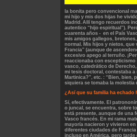
la bonita pero convencional ma
mi hijo y mis dos hijas he vivi
Madrid. Allí tengo recuerdos in
autentico “hijo espiritual”). P
cuarenta años - en el País Vas
mis amigos gallegos, bretones,
normal. Mis hijos y nietos, que 
Francia” (aunque de ascendenci
excesivo apego al terruño. ¡Pe
reaccionaba con escepticismo 
vasco, catedrático de Derecho,
mi tesis doctoral, contestaba a
Martinica?”, etc. : “Bien, bien
siquiera se tomaba la molestia 
¿Así que su familia ha echado 
Sí, efectivamente. El patrononí
o juncal, se encuentra, sobre 
está presente, aunque de una f
Vasco francés. En mi rama mat
mayoría nacieron y vivieron en 
diferentes ciudades de Francia
incluso en América, pero tarde