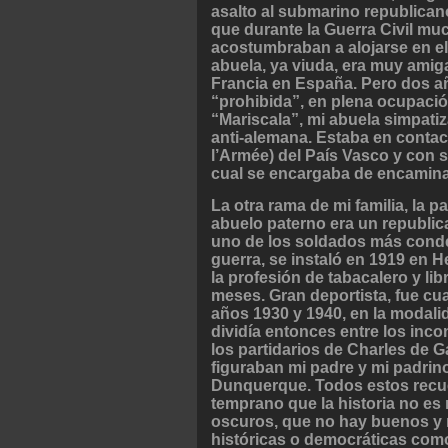
asalto al submarino republican
que durante la Guerra Civil mu
acostumbraban a alojarse en el 
abuela, ya viuda, era muy amiga
Francia en España. Pero dos a
“prohibida”, en plena ocupación
“Mariscala”, mi abuela simpatiz
anti-alemana. Estaba en contac
l’Armée) del País Vasco y con 
cual se encargaba de encaminar
La otra rama de mi familia, la p
abuelo paterno era un republic
uno de los soldados más conde
guerra, se instaló en 1919 en H
la profesión de tabacalero y lib
meses. Gran deportista, fue cu
años 1930 y 1940, en la modalida
dividía entonces entre los inco
los partidarios de Charles de G
figuraban mi padre y mi padrin
Dunquerque. Todos estos recue
temprano que la historia no es
oscuros, que no hay buenos y m
históricas o democráticas como 