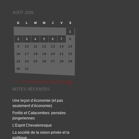
AOÛT 2026
D
L
M
M
J
V
S
1
2
3
4
5
6
7
8
9
10
11
12
13
14
15
16
17
18
19
20
21
22
23
24
25
26
27
28
29
30
31
NOTES RÉCENTES
Une leçon d’économie (et pas
seulement d’économie)
Forêts et Catacombes: pensées
jüngeriennes
L’Esprit Chevaleresque
La société de la vision privée et la
politique...