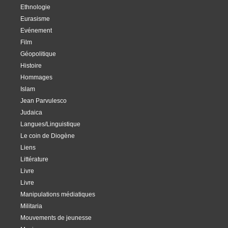
Ethnologie
Eurasisme
Evénement
Film
Géopolitique
Histoire
Hommages
Islam
Jean Parvulesco
Judaica
Langues/Linguistique
Le coin de Diogène
Liens
Littérature
Livre
Livre
Manipulations médiatiques
Militaria
Mouvements de jeunesse