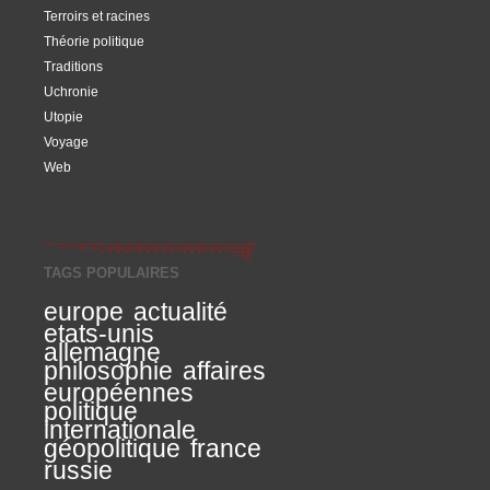
Terroirs et racines
Théorie politique
Traditions
Uchronie
Utopie
Voyage
Web
TAGS POPULAIRES
europe
actualité
etats-unis
allemagne
philosophie
affaires
européennes
politique
internationale
géopolitique
france
russie