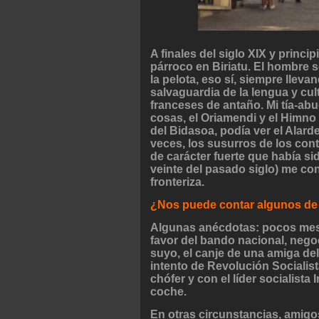
A finales del siglo XIX y princi
párroco en Biriatu. El hombre s
la pelota, eso sí, siempre llev
salvaguardia de la lengua y cu
franceses de antaño. Mi tía-abu
cosas, el Oriamendi y el Himno 
del Bidasoa, podía ver el Alar
veces, los susurros de los cont
de carácter fuerte que había s
veinte del pasado siglo) me co
fronteriza.
¿Nos puede contar algunos de
Algunas anécdotas: pocos meses
favor del bando nacional, neg
suyo, el canje de una amiga del
intento de Revolución Socialist
chófer y con el líder socialista
coche.
En otras circunstancias, amigos