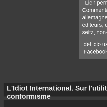
|
Lien per
Commenta
allemagn
éditeurs
,
seitz
,
non
del.icio.u
Faceboo
L'Idiot International. Sur l'util
conformisme