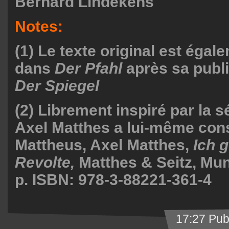
Bernard Lindekens
Notes:
(1) Le texte original est égal
dans
Der Pfahl
après sa publ
Der Spiegel
(2) Librement inspiré par la s
Axel Matthes a lui-même cons
Mattheus, Axel Matthes,
Ich g
Revolte,
Matthes & Seitz, Mun
p. ISBN: 978-3-88221-361-4
17:27 Pub