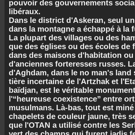
pouvoir des gouvernements socia
libé­raux.
Dans le district d'Askeran, seul u
dans la montagne a échappé à la fu
La plupart des villages ou des ha
que des églises ou des écoles de f
dans des maisons d'habitation ou
d'anciennes forteresses russes. La
d'Aghdam, dans le no man's land si
tière incertaine de l'Artzhak et l'E
baïdjan, est le véritable monument
l'“heu­reu­se coexistence” entre o
musulmans. Là-bas, tout est miné 
chapelets de couleur jau­ne, très s
que l'OTAN a utilisé contre les Se
vert des champs qui furent jadis fer