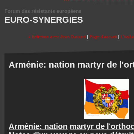
Forum des résistants européens
EURO-SYNERGIES
« Entretien avec Jean Dutourd
|
Page d'accueil
|
L'hall
Arménie: nation martyr de l'o
Arménie: nation
martyr de l'ortho