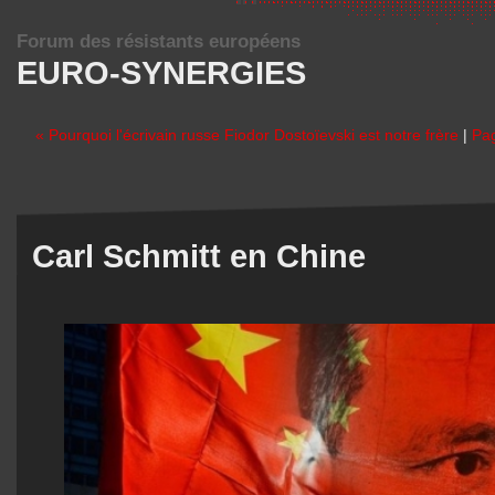
Forum des résistants européens
EURO-SYNERGIES
« Pourquoi l'écrivain russe Fiodor Dostoïevski est notre frère
|
Pag
Carl Schmitt en Chine