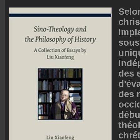
Selon
chris
impl
sous
uniq
ind
des e
d'év
des 
occi
débu
théo
chré