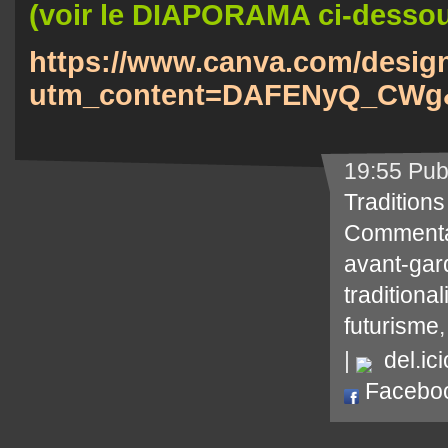
(voir le DIAPORAMA ci-desso
https://www.canva.com/des
utm_content=DAFENyQ_CWg&u
19:55 Pub
Traditions
Commenta
avant-gar
traditiona
futurisme
|
del.ici
Facebo