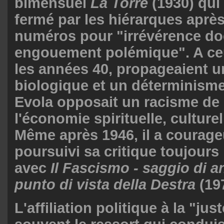
bimensuel
La Torre
(1930) qui 
fermé par les hiérarques aprè
numéros pour "irrévérence doc
engouement polémique". A ce
les années 40, propageaient u
biologique et un déterminisme
Evola opposait un racisme de l
l'économie spirituelle, culturel
Même après 1946, il a courag
poursuivi sa critique toujours
avec
Il Fascismo - saggio di an
punto di vista della Destra
(19
L'affiliation politique à la "jus