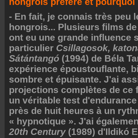
hongrois préféré et pourquoi
- En fait, je connais très peu
hongrois... Plusieurs films d
ont eu une grande influence 
particulier
Csillagosok, kato
Sátántangó
(1994) de Béla Ta
expérience époustouflante, b
sombre et épuisante. J'ai ass
projections complètes de ce f
un véritable test d'endurance
près de huit heures à un rythm
« hypnotique ». J'ai égaleme
20th Century
(1989) d'Ildikó E