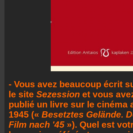
- Vous avez beaucoup écrit su
le site
Sezession
et vous ave
publié un livre sur le cinéma
1945 («
Besetztes Gelände. D
Film nach '45
»). Quel est vot