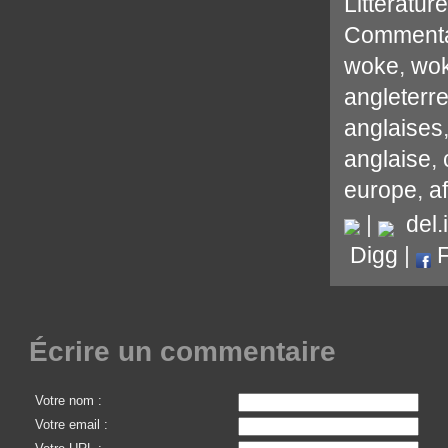
Littérature
Commenta
woke
,
wo
angleterr
anglaises
anglaise
,
europe
,
a
|
del.i
Digg
|
F
Écrire un commentaire
Votre nom :
Votre email :