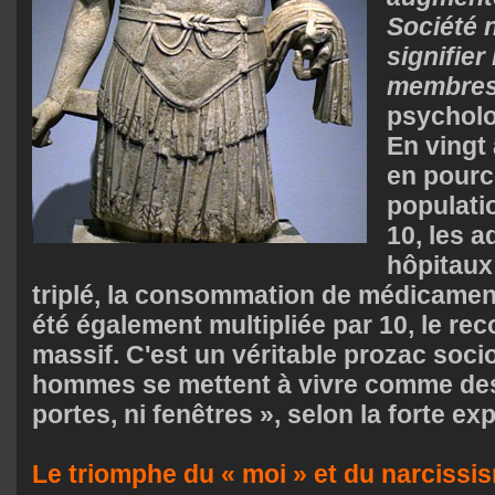
Société 
signifier
membres
psychol
En vingt
en pourc
populatio
10, les 
hôpitaux
triplé, la consommation de médicament
été également multipliée par 10, le rec
massif. C'est un véritable prozac soci
hommes se mettent à vivre comme de
portes, ni fenêtres », selon la forte ex
Le triomphe du « moi » et du narcissi