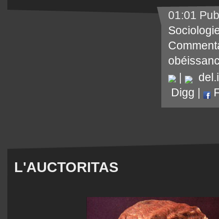
01:01 Pub
Sociologi
Commenta
obéissan
|
del.i
Digg
|
F
L'AUCTORITAS