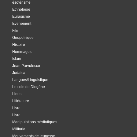
ésotérisme
Ethnologie
Eurasisme
Evénement
Film
Géopolitique
Histoire
Hommages
Islam
Jean Parvulesco
Judaica
Langues/Linguistique
Le coin de Diogène
Liens
Littérature
Livre
Livre
Manipulations médiatiques
Militaria
Mouvements de jeunesse