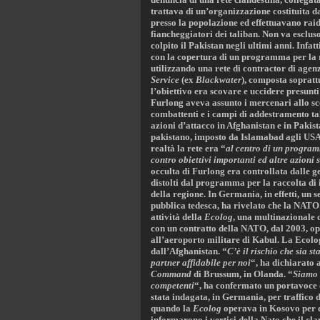
trattava di un’organizzazione costituita d
presso la popolazione ed effettuavano raid
fiancheggiatori dei taliban. Non va escluso
colpito il Pakistan negli ultimi anni. Infa
con la copertura di un programma per la r
utilizzando una rete di contractor di agen
Service
(ex
Blackwater
), composta sopratt
l’obiettivo era scovare e uccidere presunti
Furlong aveva assunto i mercenari allo sco
combattenti e i campi di addestramento talib
azioni d’attacco in Afghanistan e in Pakist
pakistano, imposto da Islamabad agli USA
realtà la rete era “
al centro di un programm
contro obiettivi importanti ed altre azioni 
occulta di Furlong era controllata dalle ge
distolti dal programma per la raccolta di 
della regione. In Germania, in effetti, un 
pubblica tedesca, ha rivelato che la NATO 
attività della
Ecolog
, una multinazionale 
con un contratto della NATO, dal 2003, ope
all’aeroporto militare di Kabul. La Ecolo
dall’Afghanistan. “
C’è il rischio che sia 
partner affidabile per noi
“, ha dichiarato
Command
di Brussum, in Olanda. “
Siamo 
competenti
“, ha confermato un portavoce d
stata indagata, in Germania, per traffico 
quando la
Ecolog
operava in Kosovo per co
informarono i vertici della Nato che il cla