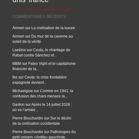
COMMENTAIRES RÉCENTS
Annwn
sur
La civilisation de la luxure
Annwn
sur
Du mur de la caverne au
soleil de la vérité
Laetizia
sur
Ceuta, le chantage de
Rabat contre Sánchez et...
MBM
sur
Fabio Vighi et le capitalisme
financier de la...
lbs
sur
Ceuta: la crise frontalière
espagnole devient...
Michaelgow
sur
Comme en 1941: la
confusion des chars menace la...
Gaston
sur
Après le 14 juillet 2026 :
où va l’armée...
Pierre Bouchardin
sur
Sur le déclin
de la civilisation occidentale
Pierre Bouchardin
sur
Pathologies du
petit univers «Antifa» gauchiste...