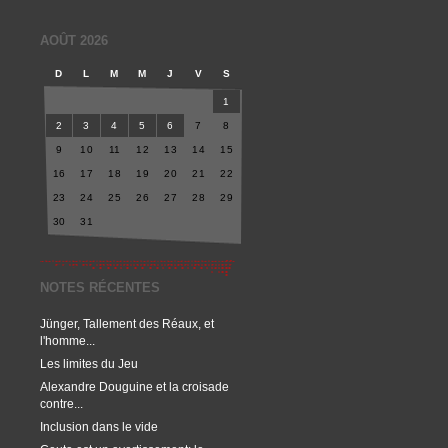
AOÛT 2026
D
L
M
M
J
V
S
1
2
3
4
5
6
7
8
9
10
11
12
13
14
15
16
17
18
19
20
21
22
23
24
25
26
27
28
29
30
31
NOTES RÉCENTES
Jünger, Tallement des Réaux, et
l'homme...
Les limites du Jeu
Alexandre Douguine et la croisade
contre...
Inclusion dans le vide