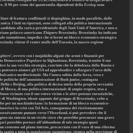
. Il 90 per cento dei quattromila dipendenti della
Ecolog
sono
linee di frattura conflittuali si dispieghino, in modo parallelo, dalle
ca. I fatti su riportati, sono collegati alla politica internazionale
ndidato alla carica presidenziale degli Stati Uniti d’America, e non a
riano polacco-americano Zbignew Brzezinsky. Brzezinsky ha indicato
bale statunitense, impedire che si formi un blocco economico-strategico
zezinsky ritiene il ventre molle dell’Eurasia, la macro-regione
ghters
’, ovvero con i mujahidin afgani che armò e finanziò per
ito Democratico Popolare in Afghanistan, Bzrezinsky, tramite il suo
e la sua vecchia strategia, convinto che la debolezza della Russia e
na potessero aiutare gli USA ad approfondire e allargare l’arco delle
ne balcanico-mediorientale. Ma l’usura subita dalla forza, vera e
le politiche dell’amministrazione di Bush junior, coniugata
elhi e Beijing, alla politica di decisa tutela della propria sovranità
 di Mosca, di una politica internazionale di ampio respiro, tesa a
buon vicinato con il suo estero vicino e le altre potenze eurasiatiche,
e di Washington, ideate appunto dal gruppo di Brzezinsky, volte a
cubo per un mackinderiano: la formazione di un blocco economico-
s’inserisce la crisi con Tel Aviv, conseguenza del riorientamento
ssessivamente puntato verso l’Heartland, si può prevedere che il
n sia entrato in un vicolo cieco che potrebbe procurare una grave
ri potrebbe portare all’abbandono di tale strategia quasi
i un consenso sul piano interno, procacciato con il varo di una riforma
la sanità a tutta la popolazione statunitense, rientra nella previsione di