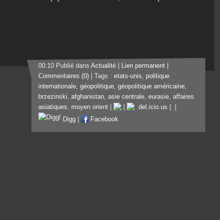
00:10 Publié dans
Actualité
|
Lien permanent
|
Commentaires (0)
| Tags :
etats-unis
,
politique
internationale
,
géopolitique
,
géopolitique américaine
,
brzezinski
,
afghanistan
,
asie centrale
,
eurasie
,
affaires
asiatiques
,
moyen orient
|
|
del.icio.us
|
|
Digg
|
Facebook