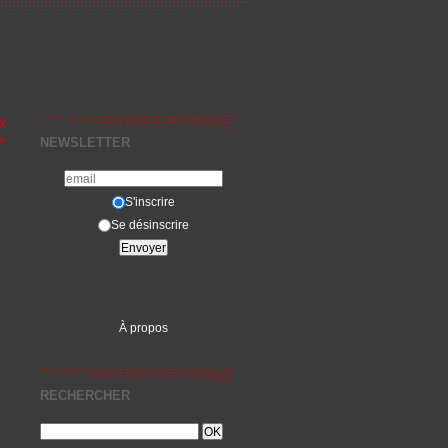
x
 »
NEWSLETTER
S'inscrire
Se désinscrire
À propos
RECHERCHER