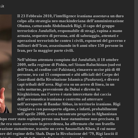
.it
Il 23 Febbraio 2010, l’intelligence iraniana assestava un duro
colpo alla strategia neo-mackinderiana dell’amministrazione
Obama, catturando Abdolmalek Rigi, il capo del gruppo
terroristico
Jundallah
, responsabile di stragi, rapina a mano
armata, sequestro di persona, atti di sabotaggio, attentati e
operazioni terroristiche contro i civili, esponenti del governo e
militari dell’Iran, assassinando in 6 anni oltre 150 persone in
Iran, per la maggior parte civili.
Nell’ultimo attentato compiuto dal
Jundullah
, il 18 ottobre
2009, nella regione di Pishin, nel Sistan-Baluchistan (sud-est
dell’Iran, al confine col Pakistan), rimasero uccise più di 40
persone, tra cui 15 componenti e alti ufficiali del Corpo dei
Guardiani della Rivoluzione Islamica (
Pasdaran
), e diversi
capi tribali dell’area. Rigi era su un aereo di linea, in un
volo notturno, proveniente da Dubai e diretto in
Kirghizistan, ma l’aereo è stato intercettato dai caccia
dell’aeronautica iraniana e costretto ad atterrare
nell’aeroporto di Bandar Abbas, in territorio iraniano. Rigi
viaggiava con passaporto afgano, e infatti, probabilmente
nell’aprile 2008, aveva incontrato proprio in Afghanistan
opo esser stato ospitato presso una base statunitense non precisata. Il
he era stato arrestato in precedenza, ha affermato che suo fratello
trazione statunitense, tramite un certo Amanollah-Khan, il cui nome
e del regime dello Shah. Dopo la Rivoluzione del ‘79, Rigi lasciò il