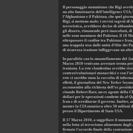
Il personaggio statunitense che Rigi avre
un alto funzionario dell’intelligence USA,
l’Afghanistan e il Pakistan, che quel giorn
Rigi, si mettono male: i servizi segreti di
terroristica, avrebbero deciso di abbandona
gli dissero, rimanendo però inascoltati, di 
nelle zone montuose del Pakistan. Il 18 
oltrepassare il confine tra Pakistan e Iran,
una trappola tesa dalle unità d’élite dei P
di sicurezza iraniane infliggevano un altr
In parallelo con lo smantellamento del
Ju
Marzo 2010 venivano arrestate trenta pers
iraniana. La rete clandestina avrebbe rice
controrivoluzionari monarchici e con l’or
rete ci sarebbe stata la raccolta di infor
effetti, il giornalista del
New Yorker
Seymou
acconsentito alla richiesta dell’ex presid
citando Robert Baer, un ex agente della CI
dollari per le operazioni condotte da
al-Q
Iran e di screditarne il governo. Inoltre,
mentre la CIA stanziava oltre 50 milioni d
presso il Dipartimento di Stato USA.
Il 17 Marzo 2010, a suggellare il mutamen
nella lotta al terrorismo alimentato dagli 
firmato l’accordo finale della costruzione 