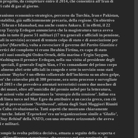
 un progetto, da completare entro il 2014, che consentirà all’Iran di
i cubi di gas al giorno.
ovranismo economico-strategico, percorso da Turchia, Iran e Pakistan,
stabilità, già sufficientemente precaria, della regione. Un obiettivo
 Tehran e Islamabad, ma anche contro Ankara. E in effetti, il 22
Recep Tayyip Erdogan annunciava che la magistratura turca aveva
do in tutto il paese 51 militari (17 tra generali e ufficiali in pensione,
li in servizio) accusati di tentato colpo di stato e di associazione per
yloz
’ (Martello), volta a rovesciare il governo del
Partito Giustizia e
tici del complotto vi erano Ibrahim Firtina, ex-capo di stato
 ed i suoi omologhi Ozden Ornek, della marina e Ergin Saygun,
ashington il premier Erdogan, nella sua visita al presidente degli
 speciali, il generale Engin Alan, e l’ex comandante del primo corpo
lmeno altri sette ufficiali in congedo e sette in servizio sono stati
azione ‘
Bayloz
’ è un effetto collaterale dell’inchiesta su un altro golpe,
on
’ che coinvolse più di 300 persone, ora sotto processo e sorvegliate
nel 2003 e che prevedeva attentati terroristici contro due moschee di
 dei musei, oltre all’omicidio del premio nobel per la letteratura,
e azioni volte ad alimentare la ‘
strategia della tensione
’. Infine era
di linea turco nel Mar Egeo da attribuire a un caccia greco, con ciò
ne di provocazione ‘
Northwood
’, stilata dagli Stati Maggiori Riuniti
n la Cuba rivoluzionaria. Tutti aspetti che mostrano chiaramente
turche. Infatti ‘
Ergenekon
’ era un’organizzazione simile a ‘
Gladio
’,
‘
Stay Behind
’ della NATO, con una struttura orizzontale che aveva
 e militari.
mpie la svolta politica decisiva, attuata a seguito della scoperta e
all’intelligence statunitense, che operava nel suo territorio. Si