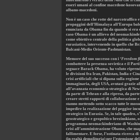
esseri umani al confine macedone-kosovaro
albano-macedoni.
Non è un caso che rotte del narcotraffico e 
propaggini dell’Himalaya all’Europa balcani
enunciata da Obama fin da quando si era ca
caso Obama è un allievo del neomackinde
come obiettivo centrale della politica glo
eurasiatico, intervenendo in quello che Br
Balcani-Medio Oriente-Pashtunistan.
Memore del suo successo con i ‘
Freedom fi
combattere la presenza sovietica e il Part
seguace Barack Obama, ha voluto riprender
le divisioni fra Iran, Pakistan, India e Ci
crisi artificiali che si dipana sulla regio
immaginaria, degli USA, avutasi grazie al
all’avanzata economica-strategica di New D
da parte di Tehran e alla ripresa, da parte
creare stretti rapporti di collaborazione e 
stanno mettendo sotto scacco tutte le moss
impedire la realizzazione del peggior in
strategico in Eurasia. Se, in tale quadro, 
geostrategico e geopoltico brezinskiano, o
programma neomackinderiano di Washingto
crisi all’amministrazione Obama, che maga
fallimentare. E forse, l’ostinata ricerca d
(in realtà demolitoria) per l’estensione del