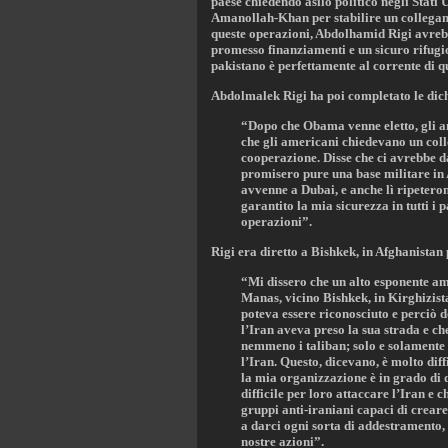
paese chiedendo asilo politico negli Stati
Amanollah-Khan per stabilire un collegame
queste operazioni, Abdolhamid Rigi avrebb
promesso finanziamenti e un sicuro rifugi
pakistano è perfettamente al corrente di q
Abdolmalek Rigi ha poi completato le dichi
“Dopo che Obama venne eletto, gli am
che gli americani chiedevano un coll
cooperazione. Disse che ci avrebbe d
promisero pure una base militare in A
avvenne a Dubai, e anche lì ripetero
garantito la mia sicurezza in tutti i 
operazioni”.
Rigi era diretto a Bishkek, in Afghanistan
“Mi dissero che un alto esponente am
Manas, vicino Bishkek, in Kirghizist
poteva essere riconosciuto e perciò 
l’Iran aveva preso la sua strada e c
nemmeno i taliban; solo e solamente 
l’Iran. Questo, dicevano, è molto dif
la mia organizzazione è in grado di d
difficile per loro attaccare l’Iran e 
gruppi anti-iraniani capaci di creare
a darci ogni sorta di addestramento, 
nostre azioni”.