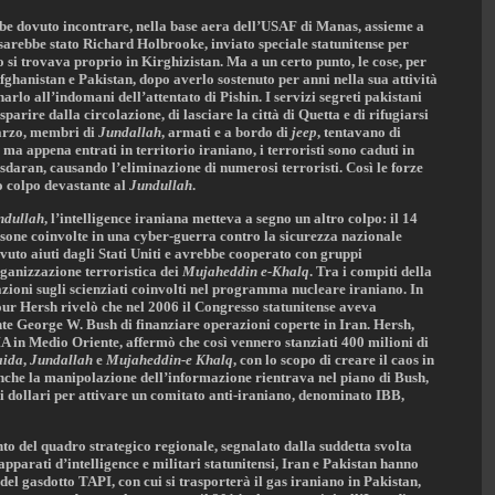
bbe dovuto incontrare, nella base aera dell’USAF di Manas, assieme a
 sarebbe stato Richard Holbrooke, inviato speciale statunitense per
o si trovava proprio in Kirghizistan. Ma a un certo punto, le cose, per
 Afghanistan e Pakistan, dopo averlo sostenuto per anni nella sua attività
rlo all’indomani dell’attentato di Pishin. I servizi segreti pakistani
sparire dalla circolazione, di lasciare la città di Quetta e di rifugiarsi
Marzo, membri di
Jundallah
, armati e a bordo di
jeep
, tentavano di
 ma appena entrati in territorio iraniano, i terroristi sono caduti in
asdaran, causando l’eliminazione di numerosi terroristi. Così le forze
o colpo devastante al
Jundullah
.
ndullah
, l’intelligence iraniana metteva a segno un altro colpo: il 14
one coinvolte in una cyber-guerra contro la sicurezza nazionale
vuto aiuti dagli Stati Uniti e avrebbe cooperato con gruppi
ganizzazione terroristica dei
Mujaheddin e-Khalq
. Tra i compiti della
mazioni sugli scienziati coinvolti nel programma nucleare iraniano. In
r Hersh rivelò che nel 2006 il Congresso statunitense aveva
ente George W. Bush di finanziare operazioni coperte in Iran. Hersh,
A in Medio Oriente, affermò che così vennero stanziati 400 milioni di
aida
,
Jundallah
e
Mujaheddin-e Khalq
, con lo scopo di creare il caos in
 anche la manipolazione dell’informazione rientrava nel piano di Bush,
i dollari per attivare un comitato anti-iraniano, denominato IBB,
to del quadro strategico regionale, segnalato dalla suddetta svolta
apparati d’intelligence e militari statunitensi, Iran e Pakistan hanno
del gasdotto TAPI, con cui si trasporterà il gas iraniano in Pakistan,