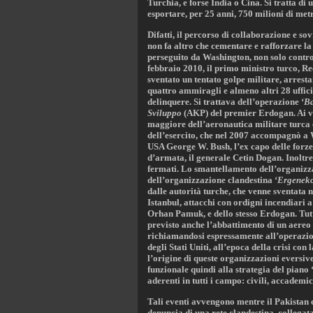
Turchia, e forse India o Cina. Si tratta di
esportare, per 25 anni, 750 milioni di metr
Difatti, il percorso di collaborazione e s
non fa altro che cementare e rafforzare la 
perseguito da Washington, non solo contro
febbraio 2010, il primo ministro turco, 
sventato un tentato golpe militare, arrestan
quattro ammiragli e almeno altri 28 ufficia
delinquere. Si trattava dell’operazione ‘
Ba
Sviluppo
(AKP) del premier Erdogan. Ai ver
maggiore dell’aeronautica militare turca
dell’esercito, che nel 2007 accompagnò a W
USA George W. Bush, l’ex capo delle forze
d’armata, il generale Cetin Dogan. Inoltre a
fermati. Lo smantellamento dell’organizz
dell’organizzazione clandestina ‘
Ergenek
dalle autorità turche, che venne sventata 
Istanbul, attacchi con ordigni incendiari a
Orhan Pamuk, e dello stesso Erdogan. Tutt
previsto anche l’abbattimento di un aereo 
richiamandosi espressamente all’operazio
degli Stati Uniti, all’epoca della crisi co
l’origine di queste organizzazioni eversive 
funzionale quindi alla strategia del piano 
aderenti in tutti i campo: civili, accademici
Tali eventi avvengono mentre il Pakistan co
denuncia di una rete clandestina, collegata 