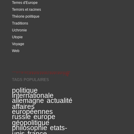
Terres d'Europe
Terroirs et racines
Théorie politique
Traditions
Uchronie
Utopie
Voyage
Web
TAGS POPULAIRES
politique
internationale
allemagne
actualité
affaires
européennes
russie
europe
géopolitique
philosophie
etats-
unis
france