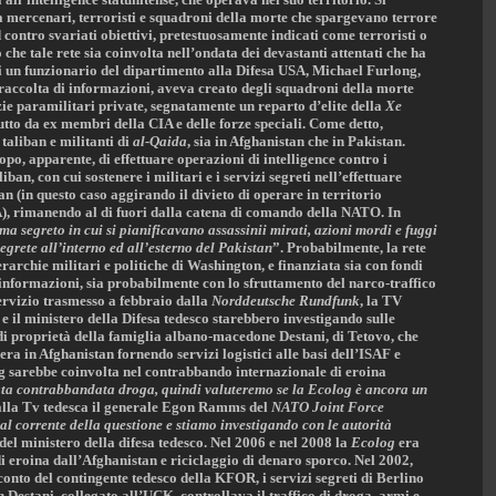
a mercenari, terroristi e squadroni della morte che spargevano terrore
 contro svariati obiettivi, pretestuosamente indicati come terroristi o
 che tale rete sia coinvolta nell’ondata dei devastanti attentati che ha
tti un funzionario del dipartimento alla Difesa USA, Michael Furlong,
accolta di informazioni, aveva creato degli squadroni della morte
zie paramilitari private, segnatamente un reparto d’elite della
Xe
utto da ex membri della CIA e delle forze speciali. Come detto,
 taliban e militanti di
al-Qaida
, sia in Afghanistan che in Pakistan.
po, apparente, di effettuare operazioni di intelligence contro i
an, con cui sostenere i militari e i servizi segreti nell’effettuare
an (in questo caso aggirando il divieto di operare in territorio
), rimanendo al di fuori dalla catena di comando della NATO. In
a segreto in cui si pianificavano assassinii mirati, azioni mordi e fuggi
segrete all’interno ed all’esterno del Pakistan
”. Probabilmente, la rete
rarchie militari e politiche di Washington, e finanziata sia con fondi
informazioni, sia probabilmente con lo sfruttamento del narco-traffico
servizio trasmesso a febbraio dalla
Norddeutsche Rundfunk
, la TV
e il ministero della Difesa tedesco starebbero investigando sulle
di proprietà della famiglia albano-macedone Destani, di Tetovo, che
ra in Afghanistan fornendo servizi logistici alle basi dell’ISAF e
g sarebbe coinvolta nel contrabbando internazionale di eroina
stata contrabbandata droga, quindi valuteremo se la Ecolog è ancora un
 alla Tv tedesca il generale Egon Ramms del
NATO Joint Force
al corrente della questione e stiamo investigando con le autorità
el ministero della difesa tedesco. Nel 2006 e nel 2008 la
Ecolog
era
di eroina dall’Afghanistan e riciclaggio di denaro sporco. Nel 2002,
nto del contingente tedesco della KFOR, i servizi segreti di Berlino
n Destani, collegato all’UCK, controllava il traffico di droga, armi e