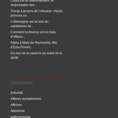
Ceuta est un avertissement: le
responsable des...
Trump à propos de l’Ukraine: «Nous
prenons ce...
L’Allemagne sur la voie du
capitalisme de...
Comment la finance est en train
d’effacer...
Adieu à Mary de Rachewiltz, fille
d’Ezra Pound...
Du mur de la caverne au soleil de la
vérité
CATÉGORIES
Actualité
Affaires européennes
Affiches
Alpinisme
anthropologie