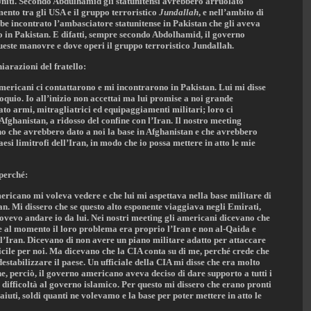
 Uniti. Secondo Abdulhamid gli statunitensi avrebbero arruolato
nto tra gli USA e il gruppo terroristico
Jundallah
, e nell’ambito di
e incontrato l’ambasciatore statunitense in Pakistan che gli aveva
o in Pakistan. E difatti, sempre secondo Abdolhamid, il governo
ueste manovre e dove operi il gruppo terroristico Jundallah.
arazioni del fratello:
ericani ci contattarono e mi incontrarono in Pakistan. Lui mi disse
oquio. Io all’inizio non accettai ma lui promise a noi grande
ato armi, mitragliatrici ed equipaggiamenti militari; loro ci
fghanistan, a ridosso del confine con l’Iran. Il nostro meeting
no che avrebbero dato a noi la base in Afghanistan e che avrebbero
paesi limitrofi dell’Iran, in modo che io possa mettere in atto le mie
 perché:
ericano mi voleva vedere e che lui mi aspettava nella base militare di
an. Mi dissero che se questo alto esponente viaggiava negli Emirati,
dovevo andare io da lui. Nei nostri meeting gli americani dicevano che
he al momento il loro problema era proprio l’Iran e non al-Qaida e
l’Iran. Dicevano di non avere un piano militare adatto per attaccare
ficile per noi. Ma dicevano che la CIA conta su di me, perché crede che
estabilizzare il paese. Un ufficiale della CIA mi disse che era molto
che, perciò, il governo americano aveva deciso di dare supporto a tutti i
 difficoltà al governo islamico. Per questo mi dissero che erano pronti
aiuti, soldi quanti ne volevamo e la base per poter mettere in atto le