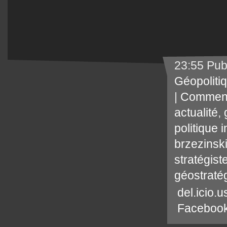
23:55 Pub
Géopoliti
|
Comment
actualité
,
politique 
brzezinsk
stratégist
géostraté
del.icio.u
Faceboo