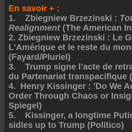
En savoir + :
1.
Zbiegniew Brzezinski :
To
Realignment
(
The American In
2. Zbiegniew Brzezinski : Le G
L'Amérique et le reste du mo
(
Fayard/Pluriel
)
3. Trump signe l’acte de retra
du Partenariat transpacifique 
4.
Henry Kissinger : 'Do We A
Order Through Chaos or Insig
Spiegel
)
5.
Kissinger, a longtime Puti
sidles up to Trump (
Politico
)