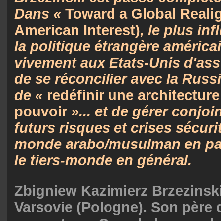
Dans «
Toward a Global Real
American Interest
)
, le plus in
la politique étrangère améri
vivement aux Etats-Unis d'assu
de se réconcilier avec la Russi
de «
redéfinir une architectur
pouvoir
»... et de gérer conjoi
futurs risques et crises sécuri
monde arabo/musulman en part
le tiers-monde en général.
Zbigniew Kazimierz Brzezinski
Varsovie (Pologne). Son père 