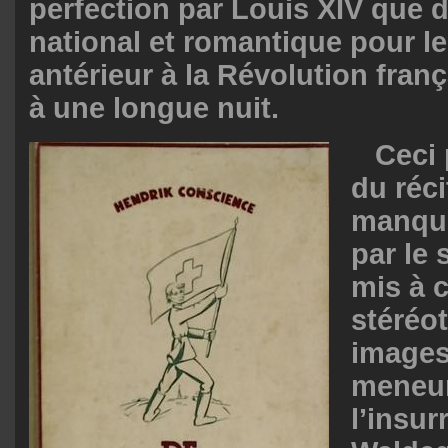
perfection par Louis XIV que d
national et romantique pour le
antérieur à la Révolution fran
à une longue nuit.
Ceci 
du réci
manque
par le 
mis à 
stéréo
images
meneu
l’insur