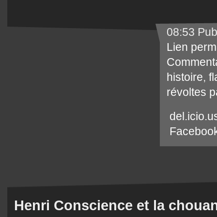
08:53 Pub
Lien perm
Commenta
histoire
,
f
révoltes 
del.icio.u
Faceboo
Henri Conscience et la chouan