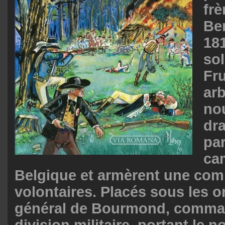
frè
Ben
181
so
Fr
ar
no
dra
par
ca
Belgique et armèrent une com
volontaires. Placés sous les o
général de Bourmond, comman
division militaire, portant le 