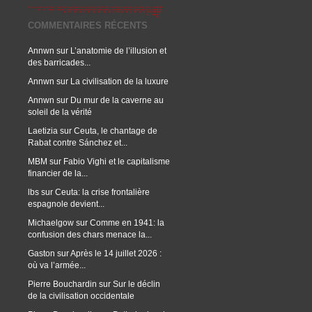
COMMENTAIRES RÉCENTS
Annwn
sur
L’anatomie de l’illusion et
des barricades...
Annwn
sur
La civilisation de la luxure
Annwn
sur
Du mur de la caverne au
soleil de la vérité
Laetizia
sur
Ceuta, le chantage de
Rabat contre Sánchez et...
MBM
sur
Fabio Vighi et le capitalisme
financier de la...
lbs
sur
Ceuta: la crise frontalière
espagnole devient...
Michaelgow
sur
Comme en 1941: la
confusion des chars menace la...
Gaston
sur
Après le 14 juillet 2026 :
où va l’armée...
Pierre Bouchardin
sur
Sur le déclin
de la civilisation occidentale