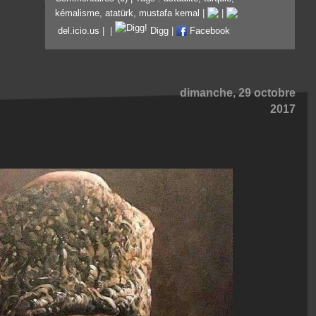
kémalisme
,
atatürk
,
mustafa kemal
|
|
del.icio.us
|
|
Digg
|
Facebook
dimanche, 29 octobre
2017