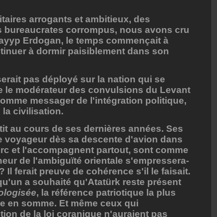
itaires arrogants et ambitieux, des
es bureaucrates corrompus, nous avons cru
Tayyp Erdogan, le temps commençait à
ontinuer à dormir paisiblement dans son
erait pas déployé sur la nation qui se
re le modérateur des convulsions du Levant
comme messager de l'intégration politique,
a civilisation.
etit au cours de ses dernières années. Ses
t le voyageur dès sa descente d'avion dans
turc et l'accompagnent partout, sont comme
eur de l'ambiguïté orientale s'empressera-
 ? Il ferait preuve de cohérence s'il le faisait.
qu'un a souhaité qu'Atatürk reste présent
ologisée
, la référence patriotique la plus
able en somme. Et même ceux qui
tion de la loi coranique n'auraient pas