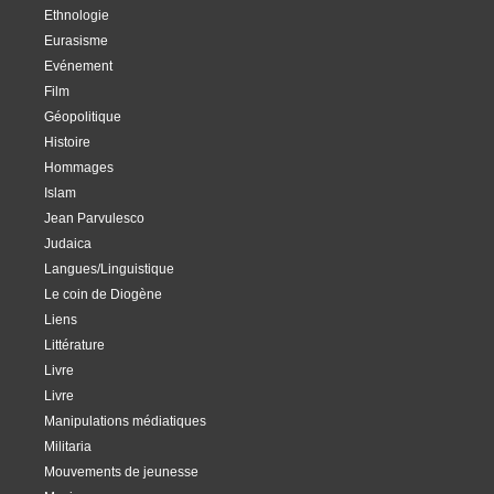
Ethnologie
Eurasisme
Evénement
Film
Géopolitique
Histoire
Hommages
Islam
Jean Parvulesco
Judaica
Langues/Linguistique
Le coin de Diogène
Liens
Littérature
Livre
Livre
Manipulations médiatiques
Militaria
Mouvements de jeunesse