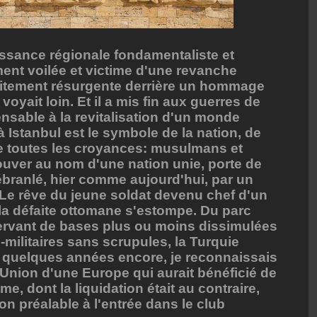
uissance régionale fondamentaliste et
ment voilée et victime d'une revanche
itement résurgente derrière un hommage
oyait loin. Et il a mis fin aux guerres de
ensable à la revitalisation d'un monde
 Istanbul est le symbole de la nation, de
de toutes les croyances: musulmans et
ouver au nom d'une nation unie, porte de
ébranlé, hier comme aujourd'hui, par un
 Le rêve du jeune soldat devenu chef d'un
 la défaite ottomane s'estompe. Du parc
servant de bases plus ou moins dissimulées
militaires sans scrupules, la Turquie
y a quelques années encore, je reconnaissais
 l'Union d'une Europe qui aurait bénéficié de
e, dont la liquidation était au contraire,
n préalable à l'entrée dans le club