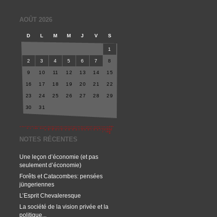
AOÛT 2026
D
L
M
M
J
V
S
1
2
3
4
5
6
7
8
9
10
11
12
13
14
15
16
17
18
19
20
21
22
23
24
25
26
27
28
29
30
31
NOTES RÉCENTES
Une leçon d’économie (et pas
seulement d’économie)
Forêts et Catacombes: pensées
jüngeriennes
L’Esprit Chevaleresque
La société de la vision privée et la
politique...