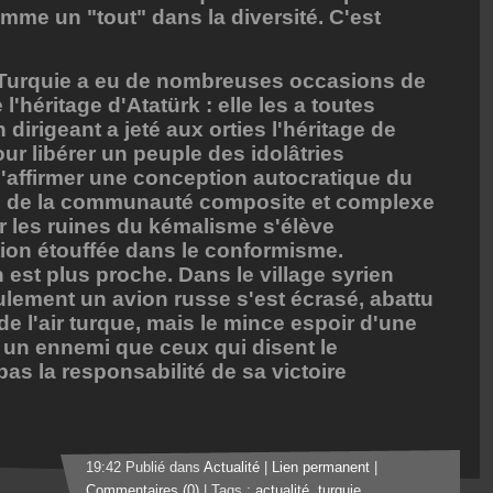
mme un "tout" dans la diversité. C'est
 Turquie a eu de nombreuses occasions de
l'héritage d'Atatürk : elle les a toutes
irigeant a jeté aux orties l'héritage de
ur libérer un peuple des idolâtries
d'affirmer une conception autocratique du
s de la communauté composite et complexe
Sur les ruines du kémalisme s'élève
tion étouffée dans le conformisme.
 est plus proche. Dans le village syrien
lement un avion russe s'est écrasé, abattu
de l'air turque, mais le mince espoir d'une
un ennemi que ceux qui disent le
as la responsabilité de sa victoire
19:42 Publié dans
Actualité
|
Lien permanent
|
Commentaires (0)
| Tags :
actualité
,
turquie
,