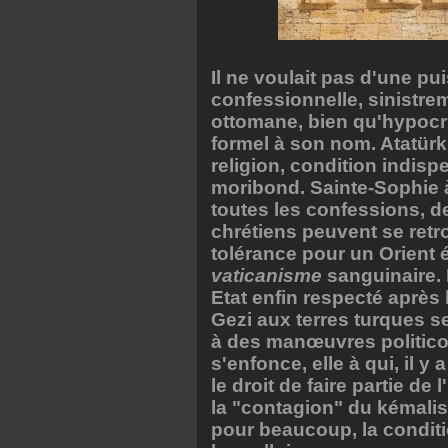
Il ne voulait pas d'une p
confessionnelle, sinistre
ottomane, bien qu'hypocr
formel à son nom. Atatürk v
religion, condition indisp
moribond. Sainte-Sophie à
toutes les confessions, 
chrétiens peuvent se retr
tolérance pour un Orient 
vaticanisme
sanguinaire.
Etat enfin respecté après
Gezi aux terres turques 
à des manœuvres politico-
s'enfonce, elle à qui, il 
le droit de faire partie de
la "contagion" du kémalism
pour beaucoup, la conditio