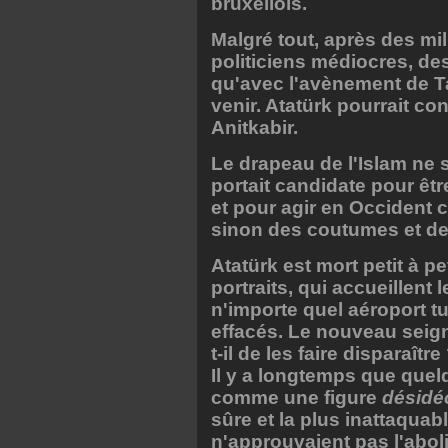
bruxellois.
Malgré tout, après des mil
politiciens médiocres, d
qu'avec l'avènement de 
venir. Atatürk pourrait c
Anitkabir.
Le drapeau de l'Islam ne s
portait candidate pour êt
et pour agir en Occident 
sinon des coutumes et de l
Atatürk est mort petit à p
portraits, qui accueillen
n'importe quel aéroport 
effacés. Le nouveau seign
t-il de les faire disparaître
Il y a longtemps que quel
comme une figure
désidé
sûre et la plus inattaqu
n'approuvaient pas l'aboli