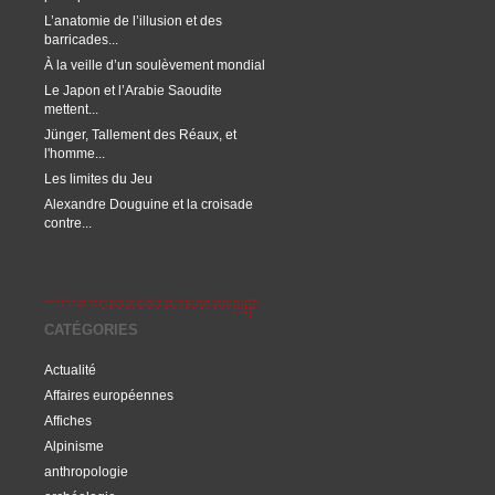
L’anatomie de l’illusion et des
barricades...
À la veille d’un soulèvement mondial
Le Japon et l’Arabie Saoudite
mettent...
Jünger, Tallement des Réaux, et
l'homme...
Les limites du Jeu
Alexandre Douguine et la croisade
contre...
CATÉGORIES
Actualité
Affaires européennes
Affiches
Alpinisme
anthropologie