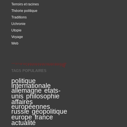
Terroirs et racines
Théorie politique
Traditions
Uchronie
Utopie
Voyage
Web
TAGS POPULAIRES
politique
internationale
allemagne
etats-
unis
philosophie
affaires
européennes
russie
géopolitique
europe
france
actualité