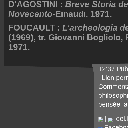
D'AGOSTINI :
Breve Storia del
Novecento
-Einaudi, 1971.
FOUCAULT :
L'archeologia d
(1969), tr. Giovanni Bogliolo, 
1971.
12:37 Pub
|
Lien per
Commenta
philosoph
pensée fa
|
del.i
Facebo