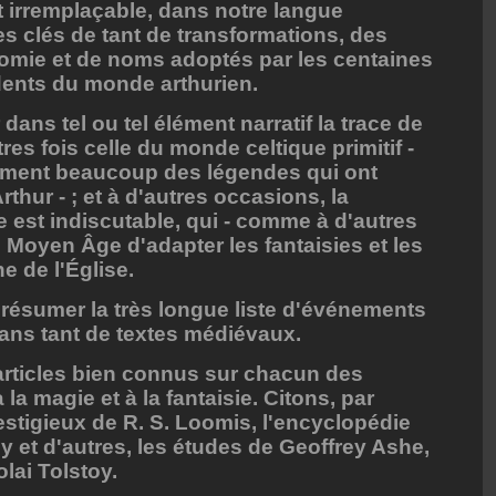
st irremplaçable, dans notre langue
es clés de tant de transformations, des
mie et de noms adoptés par les centaines
dents du monde arthurien.
 dans tel ou tel élément narratif la trace de
tres fois celle du monde celtique primitif -
ement beaucoup des légendes qui ont
thur - ; et à d'autres occasions, la
 est indiscutable, qui - comme à d'autres
 Moyen Âge d'adapter les fantaisies et les
e de l'Église.
e résumer la très longue liste d'événements
ns tant de textes médiévaux.
s articles bien connus sur chacun des
la magie et à la fantaisie. Citons, par
stigieux de R. S. Loomis, l'encyclopédie
 et d'autres, les études de Geoffrey Ashe,
olai Tolstoy.