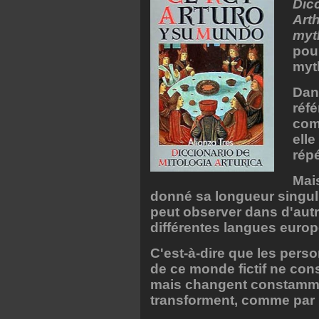
Dicc
Arth
myth
pou
myt
Dans
réfé
com
elle
répé
Mai
donné sa longueur singul
peut observer dans d'autr
différentes langues euro
C'est-à-dire que les perso
de ce monde fictif ne cons
mais changent constammen
transforment, comme par 