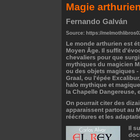
Magie arthurie
Fernando Galván
Source: https://melmothlibros0
Le monde arthurien est étr
Moyen Âge. Il suffit d'évo
chevaliers pour que surgi
mythiques du magicien Mer
ou des objets magiques -
Graal, ou l'épée Excalibu
halo mythique et magique,
la Chapelle Dangereuse, e
On pourrait citer des diz
apparaissent partout au 
réécritures et les adaptat
Il s
doc