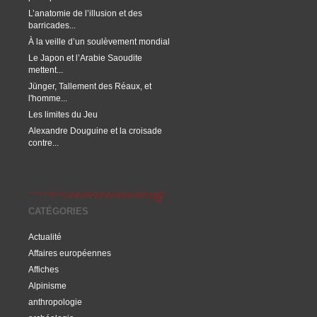
L’anatomie de l’illusion et des
barricades...
À la veille d’un soulèvement mondial
Le Japon et l’Arabie Saoudite
mettent...
Jünger, Tallement des Réaux, et
l'homme...
Les limites du Jeu
Alexandre Douguine et la croisade
contre...
CATÉGORIES
Actualité
Affaires européennes
Affiches
Alpinisme
anthropologie