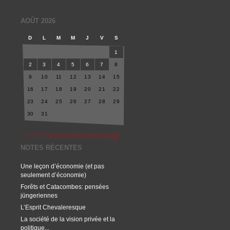
AOÛT 2026
D
L
M
M
J
V
S
1
2
3
4
5
6
7
8
9
10
11
12
13
14
15
16
17
18
19
20
21
22
23
24
25
26
27
28
29
30
31
NOTES RÉCENTES
Une leçon d’économie (et pas
seulement d’économie)
Forêts et Catacombes: pensées
jüngeriennes
L’Esprit Chevaleresque
La société de la vision privée et la
politique...