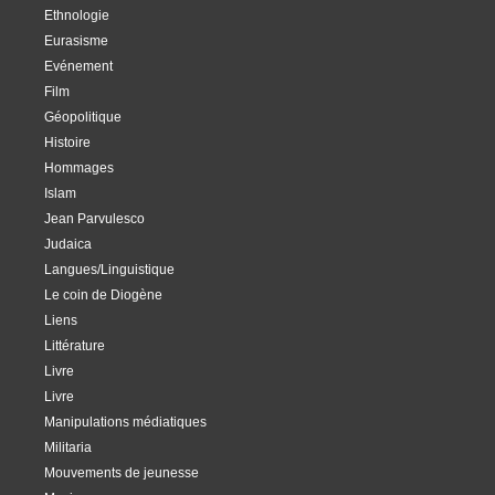
Ethnologie
Eurasisme
Evénement
Film
Géopolitique
Histoire
Hommages
Islam
Jean Parvulesco
Judaica
Langues/Linguistique
Le coin de Diogène
Liens
Littérature
Livre
Livre
Manipulations médiatiques
Militaria
Mouvements de jeunesse