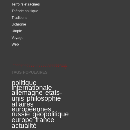
Terroirs et racines
Théorie politique
Traditions
Uchronie
Utopie
Voyage
Web
TAGS POPULAIRES
politique
internationale
allemagne
etats-
unis
philosophie
affaires
européennes
russie
géopolitique
europe
france
actualité