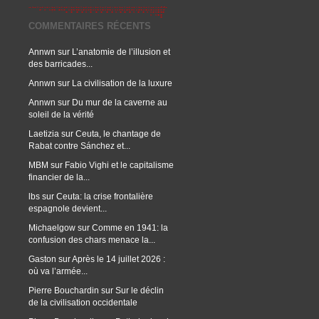
COMMENTAIRES RÉCENTS
Annwn
sur
L’anatomie de l’illusion et
des barricades...
Annwn
sur
La civilisation de la luxure
Annwn
sur
Du mur de la caverne au
soleil de la vérité
Laetizia
sur
Ceuta, le chantage de
Rabat contre Sánchez et...
MBM
sur
Fabio Vighi et le capitalisme
financier de la...
lbs
sur
Ceuta: la crise frontalière
espagnole devient...
Michaelgow
sur
Comme en 1941: la
confusion des chars menace la...
Gaston
sur
Après le 14 juillet 2026 :
où va l’armée...
Pierre Bouchardin
sur
Sur le déclin
de la civilisation occidentale