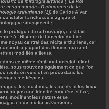
ionario de mitología artúrica (=Le Roi
ur et son monde - Dictionnaire de la
ologie arthurienne (1))
de Carlos Alvar,
r constater la richesse magique et
hologique sous-jacente.
 le prologue de cet ouvrage, il est fait
rence à l'Histoire de Lancelot du Lac
me noyau central des récits arthuriens, car
 contient la plupart des thèmes qui sont
tés et modifiés ailleurs.
s dans ce même récit sur Lancelot, étant
ière, nous trouvons également ce que l'on
es récits en vers et en prose dans les
péennes médiévales.
nnages, les incidents, les objets et les lieux
ervent pas une identité concrète et fixe,
t, modifient leur nature et se
magie, en de multiples versions.