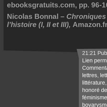
ebooksgratuits.com, pp. 96-
Nicolas Bonnal –
Chroniques 
l’histoire (I, II et III),
Amazon.f
21:21 Pub
Lien perm
Commenta
lettres
,
le
littérature
honoré de
féminism
bovarysm