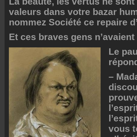
La beauté, les vertus ne sont
valeurs dans votre bazar hum
nommez Société ce repaire d
Et ces braves gens n’avaient 
Le pau
répond
– Mad
disco
prouve
l’espri
l’espri
vous t