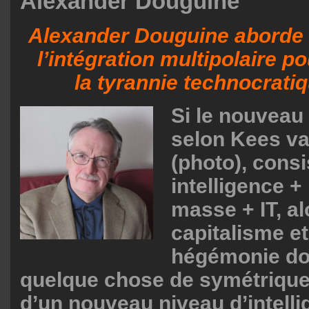
Alexander Douguine
Alexander Douguine aborde 
l’intégration multipolaire p
la tyrannie technocrati
Si le nouveau
selon Kees van
(photo), consi
intelligence 
masse + IT, al
capitalisme et
hégémonie doi
quelque chose de symétrique:
d’un nouveau niveau d’intelli