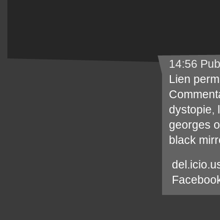
14:56 Pub
Lien perm
Commenta
dystopie
,
georges o
black mirr
del.icio.u
Faceboo