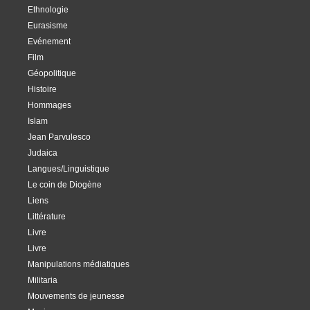
Ethnologie
Eurasisme
Evénement
Film
Géopolitique
Histoire
Hommages
Islam
Jean Parvulesco
Judaica
Langues/Linguistique
Le coin de Diogène
Liens
Littérature
Livre
Livre
Manipulations médiatiques
Militaria
Mouvements de jeunesse