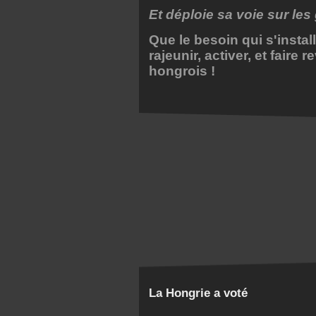
Et déploie sa voie sur les
Que le besoin qui s'instal
rajeunir, activer, et faire 
hongrois !
La Hongrie a voté