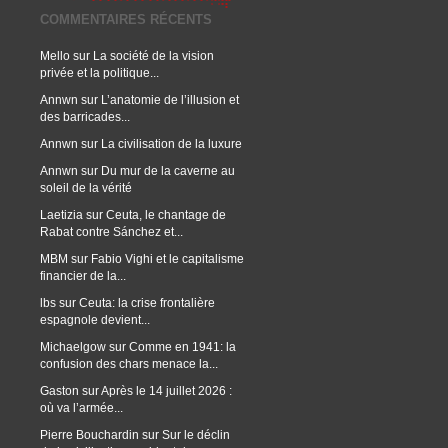
COMMENTAIRES RÉCENTS
Mello
sur
La société de la vision
privée et la politique...
Annwn
sur
L’anatomie de l’illusion et
des barricades...
Annwn
sur
La civilisation de la luxure
Annwn
sur
Du mur de la caverne au
soleil de la vérité
Laetizia
sur
Ceuta, le chantage de
Rabat contre Sánchez et...
MBM
sur
Fabio Vighi et le capitalisme
financier de la...
lbs
sur
Ceuta: la crise frontalière
espagnole devient...
Michaelgow
sur
Comme en 1941: la
confusion des chars menace la...
Gaston
sur
Après le 14 juillet 2026 :
où va l’armée...
Pierre Bouchardin
sur
Sur le déclin