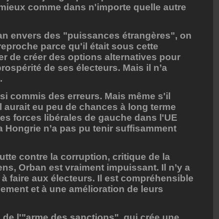
n mieux comme dans n'importe quelle autre
an envers des "puissances étrangères", on
reproche parce qu'il était sous cette
yer de créer des options alternatives pour
prospérité de ses électeurs. Mais il n’a
i.
si commis des erreurs. Mais même s'il
, il aurait eu peu de chances à long terme
Les forces libérales de gauche dans l'UE
La Hongrie n’a pas pu tenir suffisamment
utte contre la corruption, critique de la
ns, Orban est vraiment impuissant. Il n’y a
à faire aux électeurs. Il est compréhensible
gement et à une amélioration de leurs
té de l'"arme des sanctions", qui crée une