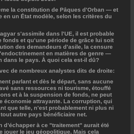
même la constitution de Pâques d'Orban — et
e en un État modèle, selon les critères du
gyar s'assimile dans l'UE, il est probable
 fonds et qu'une période de grâce lui soit
bution des demandeurs d'asile, la censure
 l'endoctrinement en matières de genre —
on dans le pays. À quoi cela est-il dû?
vec de nombreux analystes dits de droite:
nt parlant et dès le départ, sans aucune
lavé sans ressources ni tourisme, étouffé
tions et à la suspension de fonds, ne peut
ne économie attrayante. La corruption, qui
t que telle, n'est probablement ni plus ni
out autre pays bénéficiaire net.
 d’échapper à ce "traitement" aurait été
de jouer le jeu géopolitique. Mais cela