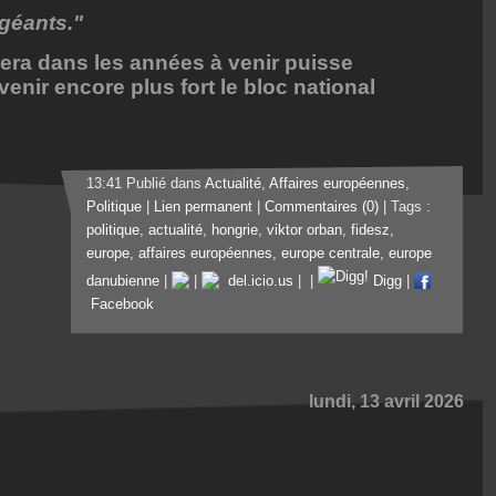
 géants."
lera dans les années à venir puisse
revenir encore plus fort le bloc national
13:41 Publié dans
Actualité
,
Affaires européennes
,
Politique
|
Lien permanent
|
Commentaires (0)
| Tags :
politique
,
actualité
,
hongrie
,
viktor orban
,
fidesz
,
europe
,
affaires européennes
,
europe centrale
,
europe
danubienne
|
|
del.icio.us
|
|
Digg
|
Facebook
lundi, 13 avril 2026