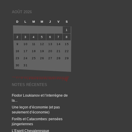
AOÛT 2026
D
L
M
M
J
V
S
1
2
3
4
5
6
7
8
9
10
11
12
13
14
15
16
17
18
19
20
21
22
23
24
25
26
27
28
29
30
31
NOTES RÉCENTES
Fiodor Loukianov et l’interrègne de
la...
Une leçon d’économie (et pas
seulement d’économie)
Forêts et Catacombes: pensées
jüngeriennes
L’Esprit Chevaleresque