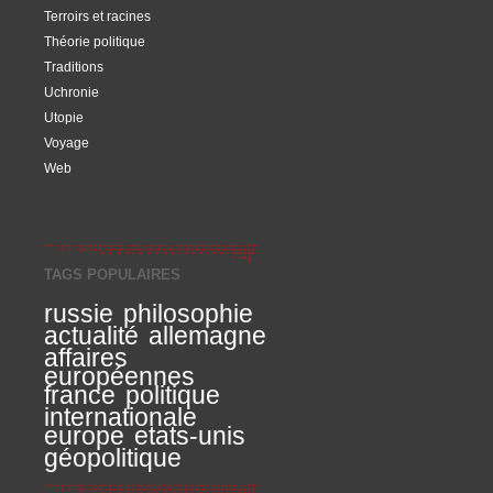
Terroirs et racines
Théorie politique
Traditions
Uchronie
Utopie
Voyage
Web
TAGS POPULAIRES
russie
philosophie
actualité
allemagne
affaires
européennes
france
politique
internationale
europe
etats-unis
géopolitique