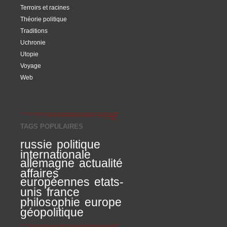
Terroirs et racines
Théorie politique
Traditions
Uchronie
Utopie
Voyage
Web
TAGS POPULAIRES
russie
politique
internationale
allemagne
actualité
affaires
européennes
etats-
unis
france
philosophie
europe
géopolitique