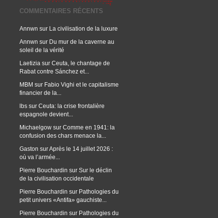
COMMENTAIRES RÉCENTS
Annwn
sur
La civilisation de la luxure
Annwn
sur
Du mur de la caverne au
soleil de la vérité
Laetizia
sur
Ceuta, le chantage de
Rabat contre Sánchez et...
MBM
sur
Fabio Vighi et le capitalisme
financier de la...
lbs
sur
Ceuta: la crise frontalière
espagnole devient...
Michaelgow
sur
Comme en 1941: la
confusion des chars menace la...
Gaston
sur
Après le 14 juillet 2026 :
où va l’armée...
Pierre Bouchardin
sur
Sur le déclin
de la civilisation occidentale
Pierre Bouchardin
sur
Pathologies du
petit univers «Antifa» gauchiste...
Pierre Bouchardin
sur
Pathologies du