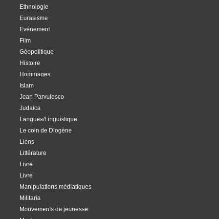
Ethnologie
Eurasisme
Evénement
Film
Géopolitique
Histoire
Hommages
Islam
Jean Parvulesco
Judaica
Langues/Linguistique
Le coin de Diogène
Liens
Littérature
Livre
Livre
Manipulations médiatiques
Militaria
Mouvements de jeunesse