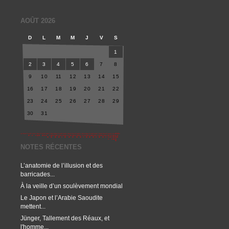
AOÛT 2026
D
L
M
M
J
V
S
1
2
3
4
5
6
7
8
9
10
11
12
13
14
15
16
17
18
19
20
21
22
23
24
25
26
27
28
29
30
31
NOTES RÉCENTES
L’anatomie de l’illusion et des
barricades...
À la veille d’un soulèvement mondial
Le Japon et l’Arabie Saoudite
mettent...
Jünger, Tallement des Réaux, et
l'homme...