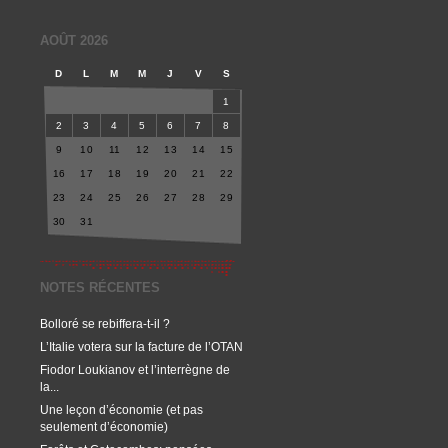
AOÛT 2026
D
L
M
M
J
V
S
1
2
3
4
5
6
7
8
9
10
11
12
13
14
15
16
17
18
19
20
21
22
23
24
25
26
27
28
29
30
31
NOTES RÉCENTES
Bolloré se rebiffera-t-il ?
L’Italie votera sur la facture de l’OTAN
Fiodor Loukianov et l’interrègne de
la...
Une leçon d’économie (et pas
seulement d’économie)