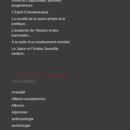
Forêts et Catacombes: pensées
jüngeriennes
L’Esprit Chevaleresque
La société de la vision privée et la
politique...
L’anatomie de l’illusion et des
barricades...
À la veille d’un soulèvement mondial
Le Japon et l’Arabie Saoudite
mettent...
CATÉGORIES
Actualité
Affaires européennes
Affiches
Alpinisme
anthropologie
archéologie