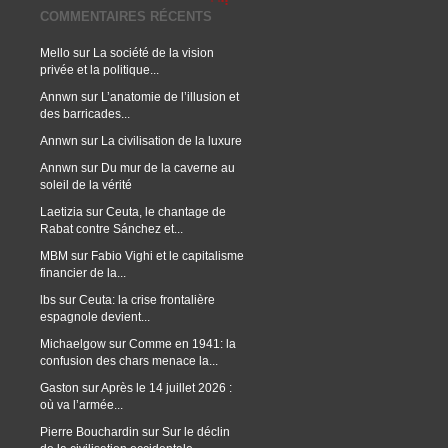
COMMENTAIRES RÉCENTS
Mello
sur
La société de la vision
privée et la politique...
Annwn
sur
L’anatomie de l’illusion et
des barricades...
Annwn
sur
La civilisation de la luxure
Annwn
sur
Du mur de la caverne au
soleil de la vérité
Laetizia
sur
Ceuta, le chantage de
Rabat contre Sánchez et...
MBM
sur
Fabio Vighi et le capitalisme
financier de la...
lbs
sur
Ceuta: la crise frontalière
espagnole devient...
Michaelgow
sur
Comme en 1941: la
confusion des chars menace la...
Gaston
sur
Après le 14 juillet 2026 :
où va l’armée...
Pierre Bouchardin
sur
Sur le déclin