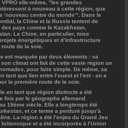
la VPRO elle-même, "les grandes
téressent à nouveau à cette région, que
le 'nouveau centre du monde'". Dans le
dial, la Chine et la Russie tentent de
ur des pays comme le Kazakhstan,
stan. La Chine, en particulier, mise
ojets énergétiques et d'infrastructure
 route de la soie.
ale est marquée par deux éléments : sa
son climat ont fait de cette vaste région un
 nomades, pour faire simple. De même, sa
 tant que lien entre l'ouest et l'est - en a
ur la première route de la soie.
le en tant que région distincte a été
e fois par le géographe allemand
u 19ème siècle. Elle a longtemps été
rkestan, et ce terme a perduré jusqu'à
aline. La région a été l'enjeu du Grand Jeu
 britannique et a été incorporée à l'Union