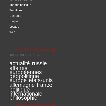
Théorie politique
Traditions
Uchronie
Utopie
Voyage
Web
TAGS POPULAIRES
actualité
russie
affaires
européennes
géopolitique
europe
etats-unis
allemagne
france
politique
internationale
philosophie