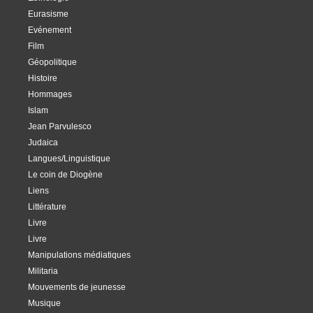
Eurasisme
Evénement
Film
Géopolitique
Histoire
Hommages
Islam
Jean Parvulesco
Judaica
Langues/Linguistique
Le coin de Diogène
Liens
Littérature
Livre
Livre
Manipulations médiatiques
Militaria
Mouvements de jeunesse
Musique