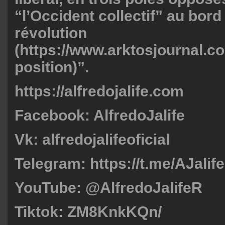
“l’Occident collectif” au bord
révolution
(
https://www.arktosjournal.co
position
)”.
https://alfredojalife.com
Facebook: AlfredoJalife
Vk: alfredojalifeoficial
Telegram:
https://t.me/AJalife
YouTube: @AlfredoJalifeR
Tiktok: ZM8KnkKQn/