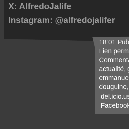
X: AlfredoJalife
Instagram: @alfredojalifer
18:01 Pub
Lien perm
Commenta
actualité
,
emmanuel
douguine
del.icio.u
Faceboo