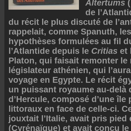
Altertums
(
de l’Atlant
du récit le plus discuté de l’a
rappelait, comme Spanuth, les
hypothèses formulées au fil d
l’Atlantide depuis le
Critias
et 
Platon, qui faisait remonter le 
législateur athénien, qui l’aur
voyage en Egypte. Le récit ég
un puissant royaume au-delà 
d’Hercule, composé d’une île p
littoraux en face de celle-ci. 
jouxtait l’Italie, avait pris pie
(Cyrénaïque) et avait conçu le