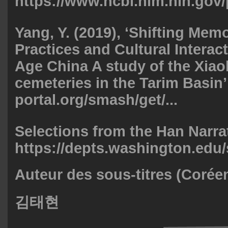
https://www.ncbi.nlm.nih.gov/
Yang, Y. (2019), ‘Shifting Memo
Practices and Cultural Interac
Age China A study of the Xi
cemeteries in the Tarim Basin
portal.org/smash/get/...
Selections from the Han Narrat
https://depts.washington.edu/s
Auteur des sous-titres (Corée
김태현