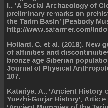
I., ‘A Social Archaeology of C
preliminary remarks on prehist
the Tarim Basin’ (Peabody M
http://www.safarmer.com/Indo-
Hollard, C. et al. (2018). New 
of affinities and discontinuit
bronze age Siberian populati
Journal of Physical Anthropol
107.
Katariya, A., ‘Ancient History 
Yuezhi-Gurjar History’, Article 
‘Ancient Mummies of the Tari