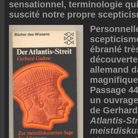
sensationnel, terminologie qui 
suscité notre propre sceptici
Personnell
scepticisme
ébranlé très
découverte 
allemand d
magnifique 
Passage 44
un ouvrage
de Gerhar
Atlantis-Str
meistdisku