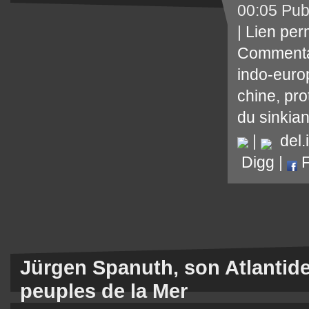
00:05 Pub
|
Lien per
Commenta
indo-eur
chine
,
pro
du sinkia
|
del.i
Digg
|
F
Jürgen Spanuth, son Atlantide 
peuples de la Mer