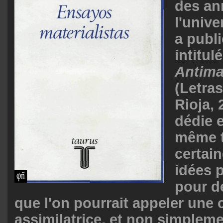
des an
l'unive
a publi
intitul
Antimat
(Letras
Rioja, 
dédie e
même 
certai
idées 
pour d
que l'on pourrait appeler une c
assimilatrice, et non simpleme