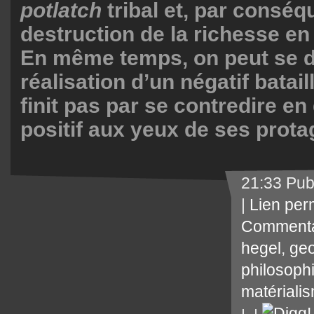
potlatch
tribal et, par conséq
destruction de la richesse en 
En même temps, on peut se d
réalisation d’un négatif batai
finit pas par se contredire e
positif aux yeux de ses prota
21:33 Pub
|
Lien per
Commenta
hegel
,
geo
philosoph
matériali