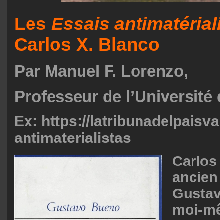
Les
Essais antimatérial
Carlos X. Blanco
Par Manuel F. Lorenzo,
Professeur de l’Université
Ex:
https://latribunadelpais
antimaterialistas
Carlos
ancien
Gustav
moi-m