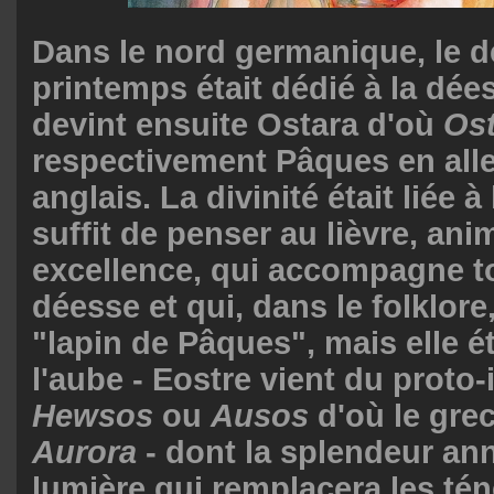
Dans le nord germanique, le 
printemps était dédié à la dée
devint ensuite Ostara d'où
Os
respectivement Pâques en all
anglais. La divinité était liée à la
suffit de penser au lièvre, anim
excellence, qui accompagne to
déesse et qui, dans le folklore
"lapin de Pâques", mais elle ét
l'aube - Eostre vient du prot
Hewsos
ou
Ausos
d'où le gre
Aurora
- dont la splendeur an
lumière qui remplacera les tén