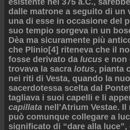
esistente nel 375 a.C., sarebb
dalle matrone a seguito di un 
una di esse in occasione del pr
suo tempio sorgeva in un bosc
Dèa ma sicuramente più antico
che Plinio
[4]
riteneva che il n
fosse derivato da
lucus
e non
trovava la sacra
lotus
, pianta 
nei riti di Vesta, quando la nu
sacerdotessa scelta dal Pont
tagliava i suoi capelli e li app
capillata
nell’Atrium Vestae. I
può comunque collegare a luce
significato di “dare alla luce”,