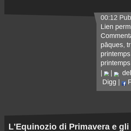
00:12 Pub
Lien perm
Commenta
pâques
,
t
printemps
printemps
|
|
del.
Digg
|
F
L'Equinozio di Primavera e gl