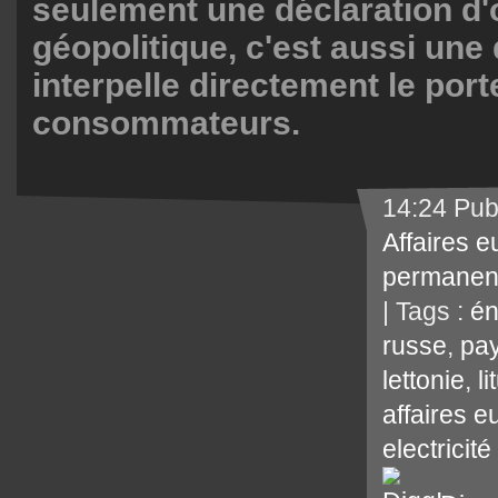
seulement une déclaration d'
géopolitique, c'est aussi une
interpelle directement le por
consommateurs.
14:24 Pub
Affaires 
permanen
| Tags :
én
russe
,
pay
lettonie
,
l
affaires 
electricité