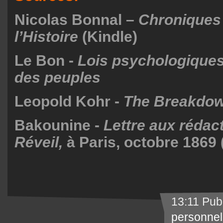
Nicolas Bonnal –
Chroniques 
l’Histoire
(Kindle)
Le Bon -
Lois psychologiques 
des peuples
Leopold Kohr -
The Breakdow
Bakounine -
Lettre aux rédac
Réveil,
à Paris, octobre 1869 (
13:11 Pub
personnel