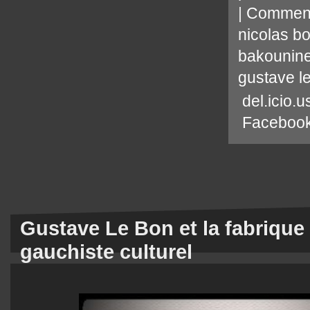
|
Comment
nicolas b
bakounin
gustave l
del.icio.u
Faceboo
Gustave Le Bon et la fabrique
gauchiste culturel