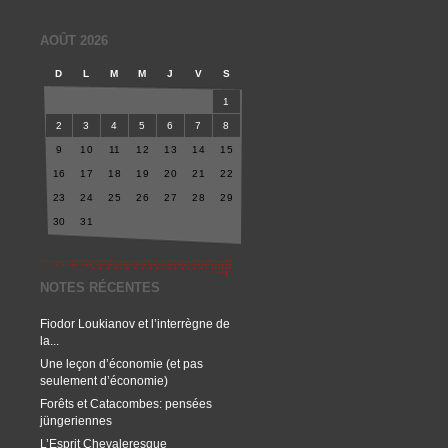
AOÛT 2026
D
L
M
M
J
V
S
1
2
3
4
5
6
7
8
9
10
11
12
13
14
15
16
17
18
19
20
21
22
23
24
25
26
27
28
29
30
31
NOTES RÉCENTES
Fiodor Loukianov et l’interrègne de
la...
Une leçon d’économie (et pas
seulement d’économie)
Forêts et Catacombes: pensées
jüngeriennes
L’Esprit Chevaleresque