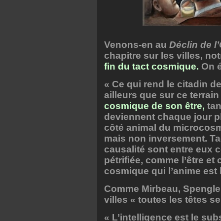
Venons-en au
Déclin de l
chapitre sur les villes, n
fin du tact cosmique.
On é
« Ce qui rend le citadin d
ailleurs que sur ce terrain 
cosmique de son être,
tan
deviennent chaque jour p
côté animal du microcosme, 
mais non inversement. Tact
causalité sont entre eux c
pétrifiée, comme l’être et 
cosmique qui l’anime est 
Comme Mirbeau, Spengler
villes « toutes les têtes s
« L’intelligence est le sub