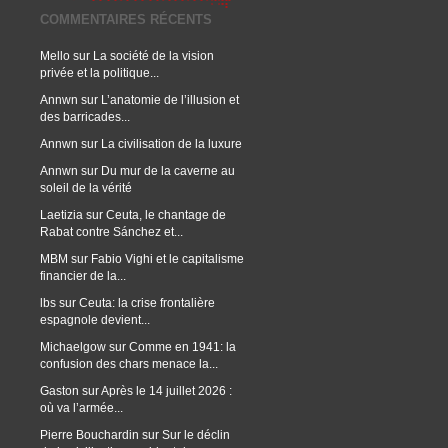
COMMENTAIRES RÉCENTS
Mello
sur
La société de la vision
privée et la politique...
Annwn
sur
L’anatomie de l’illusion et
des barricades...
Annwn
sur
La civilisation de la luxure
Annwn
sur
Du mur de la caverne au
soleil de la vérité
Laetizia
sur
Ceuta, le chantage de
Rabat contre Sánchez et...
MBM
sur
Fabio Vighi et le capitalisme
financier de la...
lbs
sur
Ceuta: la crise frontalière
espagnole devient...
Michaelgow
sur
Comme en 1941: la
confusion des chars menace la...
Gaston
sur
Après le 14 juillet 2026 :
où va l’armée...
Pierre Bouchardin
sur
Sur le déclin