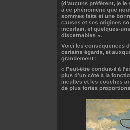
(d’aucuns préfèrent, je le 
à ce phénomène que nous 
sommes faits et une bonn
causes et ses origines s
incertain, et quelques-un
discernables ».
Voici les conséquences de
certains égards, et auxqu
grandement :
« Peut-être conduit-il à l’
plus d’un côté à la foncti
incultes et les couches a
de plus fortes proportions