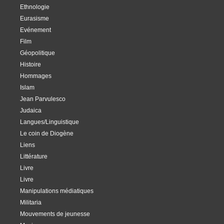
Ethnologie
Eurasisme
Evénement
Film
Géopolitique
Histoire
Hommages
Islam
Jean Parvulesco
Judaica
Langues/Linguistique
Le coin de Diogène
Liens
Littérature
Livre
Livre
Manipulations médiatiques
Militaria
Mouvements de jeunesse