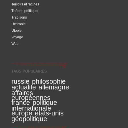
Terroirs et racines
Théorie politique
Traditions
Uchronie
Utopie
Voyage
Web
TAGS POPULAIRES
russie
philosophie
actualité
allemagne
affaires
européennes
france
politique
internationale
europe
etats-unis
géopolitique