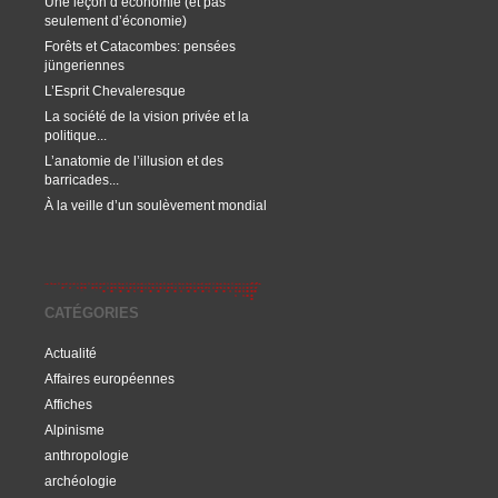
Une leçon d’économie (et pas
seulement d’économie)
Forêts et Catacombes: pensées
jüngeriennes
L’Esprit Chevaleresque
La société de la vision privée et la
politique...
L’anatomie de l’illusion et des
barricades...
À la veille d’un soulèvement mondial
CATÉGORIES
Actualité
Affaires européennes
Affiches
Alpinisme
anthropologie
archéologie