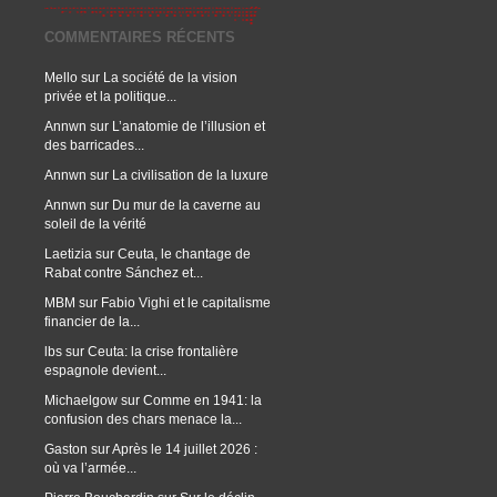
COMMENTAIRES RÉCENTS
Mello
sur
La société de la vision
privée et la politique...
Annwn
sur
L’anatomie de l’illusion et
des barricades...
Annwn
sur
La civilisation de la luxure
Annwn
sur
Du mur de la caverne au
soleil de la vérité
Laetizia
sur
Ceuta, le chantage de
Rabat contre Sánchez et...
MBM
sur
Fabio Vighi et le capitalisme
financier de la...
lbs
sur
Ceuta: la crise frontalière
espagnole devient...
Michaelgow
sur
Comme en 1941: la
confusion des chars menace la...
Gaston
sur
Après le 14 juillet 2026 :
où va l’armée...