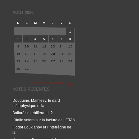
AOÛT 2026
D
L
M
M
J
V
S
1
2
3
4
5
6
7
8
9
10
11
12
13
14
15
16
17
18
19
20
21
22
23
24
25
26
27
28
29
30
31
NOTES RÉCENTES
Douguine, Mamleev, le dard
métaphysique et la...
Bolloré se rebiffera-t-il ?
L’Italie votera sur la facture de l’OTAN
Fiodor Loukianov et l’interrègne de
la...