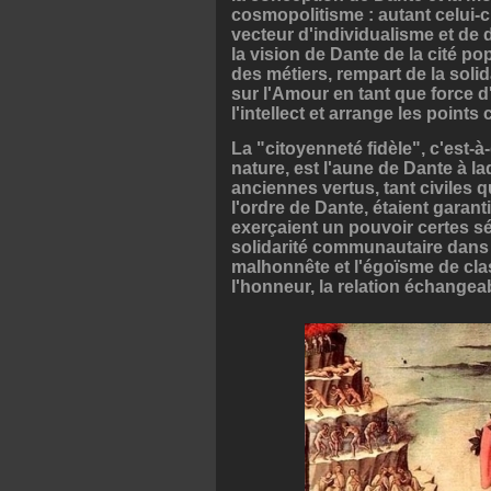
cosmopolitisme : autant celui-ci
vecteur d'individualisme et de 
la vision de Dante de la cité po
des métiers, rempart de la solid
sur l'Amour en tant que force d'a
l'intellect et arrange les point
La "citoyenneté fidèle", c'est-à
nature, est l'aune de Dante à laq
anciennes vertus, tant civiles qu
l'ordre de Dante, étaient garant
exerçaient un pouvoir certes sé
solidarité communautaire dans l
malhonnête et l'égoïsme de clas
l'honneur, la relation échangeab