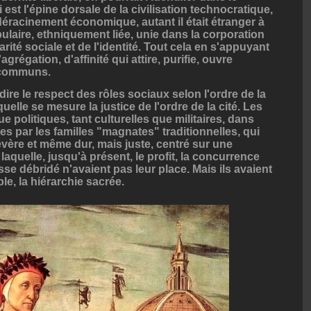
 est l'épine dorsale de la civilisation technocratique,
déracinement économique, autant il était étranger à
pulaire, ethniquement liée, unie dans la corporation
arité sociale et de l'identité. Tout cela en s'appuyant
grégation, d'affinité qui attire, purifie, ouvre
s communs.
-dire le respect des rôles sociaux selon l'ordre de la
uelle se mesure la justice de l'ordre de la cité. Les
e politiques, tant culturelles que militaires, dans
ies par les familles "magnates" traditionnelles, qui
vère et même dur, mais juste, centré sur une
aquelle, jusqu'à présent, le profit, la concurrence
se débridé n'avaient pas leur place. Mais ils avaient
le, la hiérarchie sacrée.