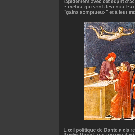
rapidement avec cet esprit d'acq
enrichis, qui sont devenus les 
"gains somptueux" et à leur mora
L'œil politique de Dante a clair