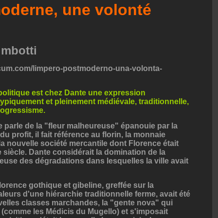
oderne, une volonté
imbotti
licum.com/limpero-postmoderno-una-volonta-
olitique est chez Dante une expression
ypiquement et pleinement médiévale, traditionnelle,
rogressisme.
 parle de la "fleur malheureuse" épanouie par la
u profit, il fait référence au florin, la monnaie
e la nouvelle société mercantile dont Florence était
 siècle. Dante considérait la domination de la
use des dégradations dans lesquelles la ville avait
orence gothique et gibeline, greffée sur la
eurs d'une hiérarchie traditionnelle ferme, avait été
velles classes marchandes, la "gente nova" qui
(comme les Médicis du Mugello) et s'imposait