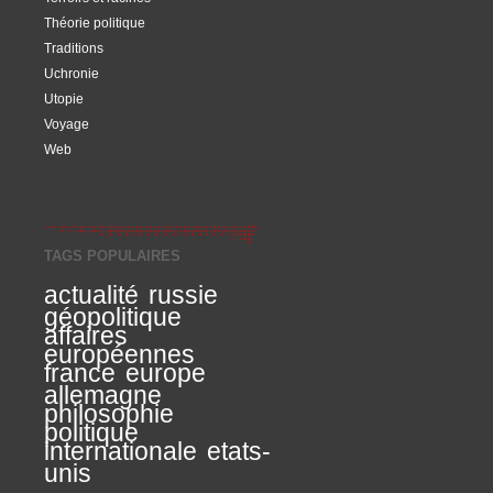
Théorie politique
Traditions
Uchronie
Utopie
Voyage
Web
TAGS POPULAIRES
actualité
russie
géopolitique
affaires
européennes
france
europe
allemagne
philosophie
politique
internationale
etats-
unis