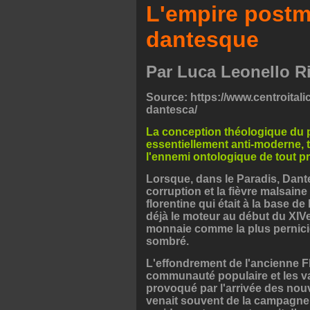
L'empire postm
dantesque
Par Luca Leonello R
Source: https://www.centroita
dantesca/
La conception théologique du p
essentiellement anti-moderne, t
l'ennemi ontologique de tout p
Lorsque, dans le Paradis, Dante
corruption et la fièvre malsaine d
florentine qui était à la base d
déjà le moteur au début du XIVe
monnaie comme la plus pernicie
sombré.
L'effondrement de l'ancienne Fl
communauté populaire et les val
provoqué par l'arrivée des nou
venait souvent de la campagne 