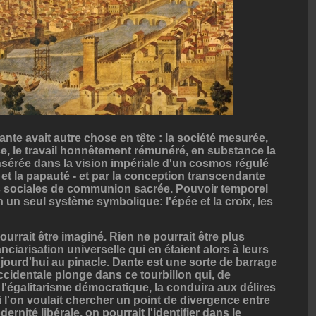
Dante avait autre chose en tête : la société mesurée,
e, le travail honnêtement rémunéré, en substance la
 insérée dans la vision impériale d'un cosmos régulé
e et la papauté - et par la conception transcendante
ns sociales de communion sacrée. Pouvoir temporel
en un seul système symbolique: l'épée et la croix, les
urrait être imaginé. Rien ne pourrait être plus
ciarisation universelle qui en étaient alors à leurs
jourd'hui au pinacle. Dante est une sorte de barrage
 occidentale plonge dans ce tourbillon qui, de
l'égalitarisme démocratique, la conduira aux délires
i l'on voulait chercher un point de divergence entre
rnité libérale, on pourrait l'identifier dans le