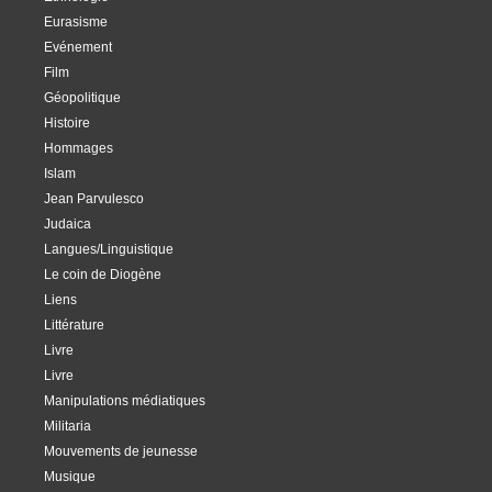
Eurasisme
Evénement
Film
Géopolitique
Histoire
Hommages
Islam
Jean Parvulesco
Judaica
Langues/Linguistique
Le coin de Diogène
Liens
Littérature
Livre
Livre
Manipulations médiatiques
Militaria
Mouvements de jeunesse
Musique