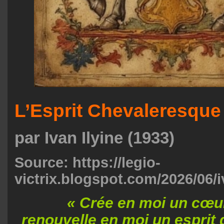
L’Esprit Chevaleresque
par Ivan Ilyine (1933)
Source:
https://legio-
victrix.blogspot.com/2026/06/iv
« Crée en moi un cœur 
renouvelle en moi un esprit d