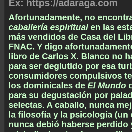
Ex: https://adaraga.com
Afortunadamente, no encontr
caballería espiritual
en las est
más vendidos de Casa del Libr
FNAC. Y digo afortunadament
libro de Carlos X. Blanco no h
para ser deglutido por esa tur
consumidores compulsivos tel
los dominicales de
El Mundo
para su degustación por pala
selectas.
A caballo, nunca mej
la filosofía y la psicología (u
nunca debió haberse perdido 