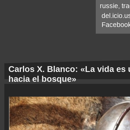
russie
,
tra
del.icio.u
Faceboo
Carlos X. Blanco: «La vida es
hacia el bosque»