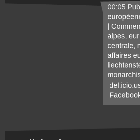
00:05 Pub
européen
|
Comment
alpes
,
eur
centrale
,
affaires 
liechtenst
monarchi
del.icio.u
Faceboo