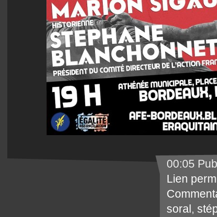
00:05 Pub
Lien perm
Commenta
soral
,
sté