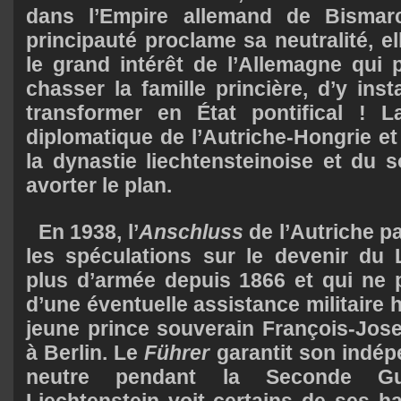
dans l’Empire allemand de Bismarc
principauté proclame sa neutralité, e
le grand intérêt de l’Allemagne qui 
chasser la famille princière, d’y inst
transformer en État pontifical ! L
diplomatique de l’Autriche-Hongrie et
la dynastie liechtensteinoise et du s
avorter le plan.
En 1938, l’
Anschluss
de l’Autriche p
les spéculations sur le devenir du 
plus d’armée depuis 1866 et qui ne 
d’une éventuelle assistance militaire h
jeune prince souverain François-Josep
à Berlin. Le
Führer
garantit son indé
neutre pendant la Seconde Gu
Liechtenstein voit certains de ses h