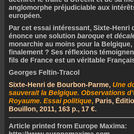
anglomorphe préjudiciable aux intérêts
européen.
Par cet essai intéressant, Sixte-Henr
énonce une solution
baroque
et
décal
monarchie au moins pour la Belgique,
finalement ? Ses réflexions témoignen
fils de France est un véritable Françai
Georges Feltin-Tracol
Sixte-Henri de Bourbon-Parme,
Une d
sauverait la Belgique. Observations d
Royaume. Essai politique
,
Paris, Éditi
Bouillon, 2011, 163 p., 17 €.
Article printed from Europe Maxima:
http://www.europemaxima.com