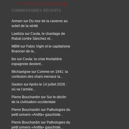
COMMENTAIRES RÉCENTS
Annwn
sur
Du mur de la caverne au
soleil de la vérité
Laetizia
sur
Ceuta, le chantage de
Rabat contre Sánchez et...
MBM
sur
Fabio Vighi et le capitalisme
financier de la...
lbs
sur
Ceuta: la crise frontalière
espagnole devient...
Michaelgow
sur
Comme en 1941: la
confusion des chars menace la...
Gaston
sur
Après le 14 juillet 2026 :
où va l’armée...
Pierre Bouchardin
sur
Sur le déclin
de la civilisation occidentale
Pierre Bouchardin
sur
Pathologies du
petit univers «Antifa» gauchiste...
Pierre Bouchardin
sur
Pathologies du
petit univers «Antifa» gauchiste...