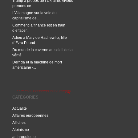
Trump à propos de l’Ukraine: «Nous
prenons ce...
L’Allemagne sur la voie du
capitalisme de...
Comment la finance est en train
d’effacer...
Adieu à Mary de Rachewiltz, fille
d’Ezra Pound...
Du mur de la caverne au soleil de la
vérité
Derrida et la machine de mort
américaine -...
CATÉGORIES
Actualité
Affaires européennes
Affiches
Alpinisme
anthropologie