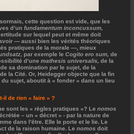
sormais, cette question est vide, que les
ives d’un
fundamentum inconcussum,
certitude sur lequel peut et même doit
savoir — aussi bien les vérités théoriques
ités pratiques de la morale —, mieux
undsatz,
par exemple le
Cogito ero sum,
de
ssibilité d’une
mathesis universalis,
de la
 sa domination par le sujet, de la
de la Cité. Or, Heidegger objecte que la fin
du sujet, aboutit à « fonder » dans un lieu
-il de rien « faire » ?
que sont les « règles pratiques »? Le
nomos
décrétée – un « décret » - par la nature de
omme dans l’être. Elle le porte et le lie. Le
act de la raison humaine. Le
nomos
doit