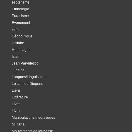
ésotérisme
Ethnologie
Eurasisme
Evénement
Film
Géopolitique
Histoire
Hommages
Islam
Jean Parvulesco
Judaica
Langues/Linguistique
Le coin de Diogène
Liens
Littérature
Livre
Livre
Manipulations médiatiques
Militaria
Mouvements de jeunesse