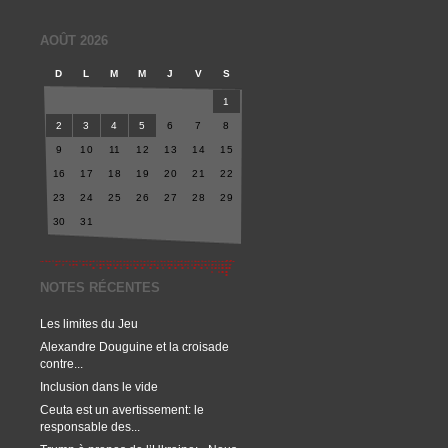
AOÛT 2026
D
L
M
M
J
V
S
1
2
3
4
5
6
7
8
9
10
11
12
13
14
15
16
17
18
19
20
21
22
23
24
25
26
27
28
29
30
31
NOTES RÉCENTES
Les limites du Jeu
Alexandre Douguine et la croisade
contre...
Inclusion dans le vide
Ceuta est un avertissement: le
responsable des...