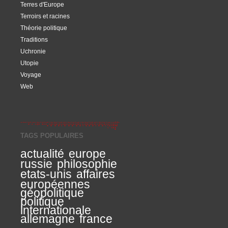
Terres d'Europe
Terroirs et racines
Théorie politique
Traditions
Uchronie
Utopie
Voyage
Web
TAGS POPULAIRES
actualité
europe
russie
philosophie
etats-unis
affaires
européennes
géopolitique
politique
internationale
allemagne
france