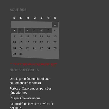
AOÛT 2026
D
L
M
M
J
V
S
1
2
3
4
5
6
7
8
9
10
11
12
13
14
15
16
17
18
19
20
21
22
23
24
25
26
27
28
29
30
31
NOTES RÉCENTES
Une leçon d’économie (et pas
seulement d’économie)
Forêts et Catacombes: pensées
jüngeriennes
L’Esprit Chevaleresque
La société de la vision privée et la
politique...