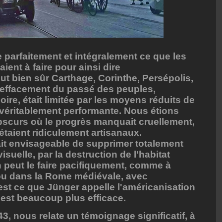
 parfaitement et intégralement ce que les
ient à faire pour ainsi dire
eut bien sûr Carthage, Corinthe, Persépolis,
d'effacement du passé des peuples,
ire, était limitée par les moyens réduits de
véritablement performante. Nous étions
bscurs où le progrès manquait cruellement,
étaient ridiculement artisanaux.
fait envisageable de supprimer totalement
suelle, par la destruction de l'habitat
 peut le faire pacifiquement, comme à
ou dans la Rome médiévale, avec
'est ce que Jünger appelle l'américanisation
 est beaucoup plus efficace.
3, nous relate un témoignage significatif, à