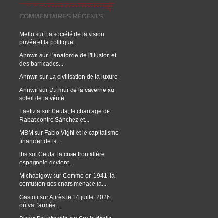
COMMENTAIRES RÉCENTS
Mello
sur
La société de la vision
privée et la politique...
Annwn
sur
L’anatomie de l’illusion et
des barricades...
Annwn
sur
La civilisation de la luxure
Annwn
sur
Du mur de la caverne au
soleil de la vérité
Laetizia
sur
Ceuta, le chantage de
Rabat contre Sánchez et...
MBM
sur
Fabio Vighi et le capitalisme
financier de la...
lbs
sur
Ceuta: la crise frontalière
espagnole devient...
Michaelgow
sur
Comme en 1941: la
confusion des chars menace la...
Gaston
sur
Après le 14 juillet 2026 :
où va l’armée...