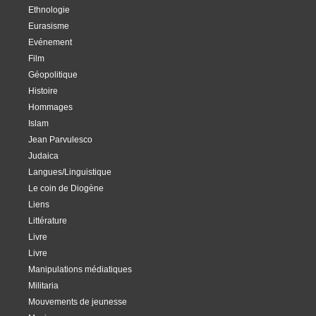
Ethnologie
Eurasisme
Evénement
Film
Géopolitique
Histoire
Hommages
Islam
Jean Parvulesco
Judaica
Langues/Linguistique
Le coin de Diogène
Liens
Littérature
Livre
Livre
Manipulations médiatiques
Militaria
Mouvements de jeunesse