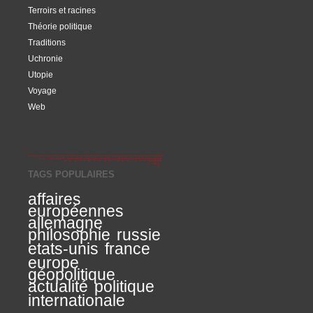
Terroirs et racines
Théorie politique
Traditions
Uchronie
Utopie
Voyage
Web
TAGS POPULAIRES
affaires
européennes
allemagne
philosophie
russie
etats-unis
france
europe
géopolitique
actualité
politique
internationale