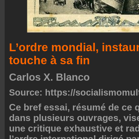
L’ordre mondial, instau
touche à sa fin
Carlos X. Blanco
Source:
https://socialismomul
Ce bref essai, résumé de ce q
dans plusieurs ouvrages, vis
une critique exhaustive et ra
l’ordre international dirigé pa