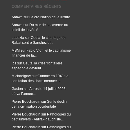
COMMENTAIRES RÉCENTS
Annwn
sur
La civilisation de la luxure
Annwn
sur
Du mur de la caverne au
soleil de la vérité
Laetizia
sur
Ceuta, le chantage de
Rabat contre Sánchez et...
MBM
sur
Fabio Vighi et le capitalisme
financier de la...
lbs
sur
Ceuta: la crise frontalière
espagnole devient...
Michaelgow
sur
Comme en 1941: la
confusion des chars menace la...
Gaston
sur
Après le 14 juillet 2026 :
où va l’armée...
Pierre Bouchardin
sur
Sur le déclin
de la civilisation occidentale
Pierre Bouchardin
sur
Pathologies du
petit univers «Antifa» gauchiste...
Pierre Bouchardin
sur
Pathologies du