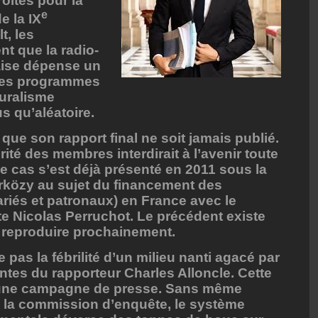
oites pour la
e
e la IX
t, les
nt que la radio-
aise dépense un
des programmes
luralisme
us qu’aléatoire.
que son rapport final ne soit jamais publié.
rité des membres interdirait à l’avenir toute
Le cas s’est déjà présenté en 2011 sous la
rközy au sujet du financement des
ariés et patronaux) en France avec le
te Nicolas Perruchot. Le précédent existe
se reproduire prochainement.
 pas la fébrilité d’un milieu nanti agacé par
antes du rapporteur Charles Alloncle. Cette
s une campagne de presse. Sans même
de la commission d’enquête, le système