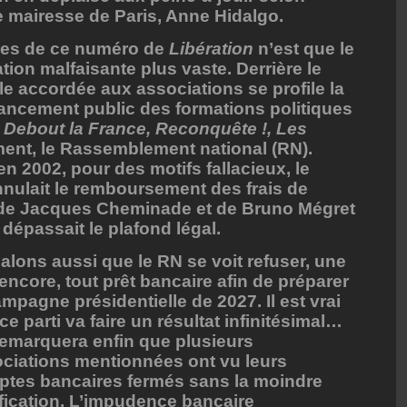
e mairesse de Paris, Anne Hidalgo.
ages de ce numéro de
Libération
n’est que le
ion malfaisante plus vaste. Derrière le
ale accordée aux associations se profile la
ancement public des formations politiques
:
Debout la France, Reconquête !, Les
ment, le Rassemblement national (RN).
n 2002, pour des motifs fallacieux, le
nnulait le remboursement des frais de
 de Jacques Cheminade et de Bruno Mégret
dépassait le plafond légal.
alons aussi que le RN se voit refuser, une
 encore, tout prêt bancaire afin de préparer
ampagne présidentielle de 2027. Il est vrai
ce parti va faire un résultat infinitésimal…
emarquera enfin que plusieurs
ciations mentionnées ont vu leurs
tes bancaires fermés sans la moindre
ification. L’impudence bancaire