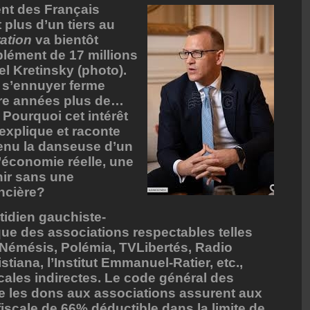
nt des Français
 plus d’un tiers au
ation
va bientôt
lément de 17 millions
el Kretinsky (photo).
t s’ennuyer ferme
tre années plus de…
 Pourquoi cet intérêt
explique et raconte
venu la danseuse d’un
l’économie réelle, une
enir sans une
ncière?
tidien gauchiste-
ue des associations respectables telles
ctif Némésis, Polémia, TVLibertés, Radio
tiana, l’Institut Emmanuel-Ratier, etc.,
iscales indirectes. Le code général des
e les dons aux associations assurent aux
iscale de 66% déductible dans la limite de