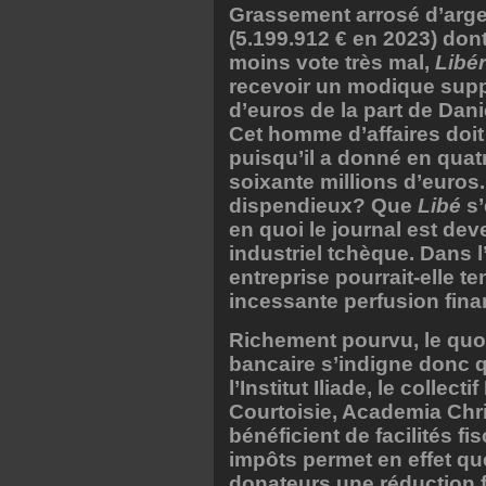
Grassement arrosé d’arge
(5.199.912 € en 2023) dont
moins vote très mal,
Libér
recevoir un modique supp
d’euros de la part de Dani
Cet homme d’affaires doi
puisqu’il a donné en qua
soixante millions d’euros.
dispendieux? Que
Libé
s’
en quoi le journal est de
industriel tchèque. Dans 
entreprise pourrait-elle t
incessante perfusion fina
Richement pourvu, le quo
bancaire s’indigne donc q
l’Institut Iliade, le colle
Courtoisie, Academia Chris
bénéficient de facilités f
impôts permet en effet qu
donateurs une réduction f