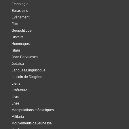
Ethnologie
Eurasisme
Evénement
Film
Géopolitique
Histoire
Hommages
Islam
Jean Parvulesco
Judaica
Langues/Linguistique
Le coin de Diogène
Liens
Littérature
Livre
Livre
Manipulations médiatiques
Militaria
Mouvements de jeunesse