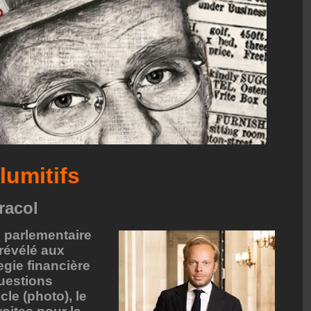
lumitifs
racol
 parlementaire
 révélé aux
egie financière
questions
cle (photo), le