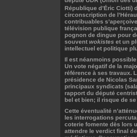
député UDR (Union des dr
République d’Éric Ciotti) d
circonscription de l’Héraul
contribuables s’aperçoive
télévision publique franç
pognon de dingue pour 
souvent
wokistes
et un p
intellectuel et politique pl
Il est néanmoins possible 
Un vote négatif de la majo
référence à ses travaux. 
présidence de Nicolas Sa
principaux syndicats (sal
rapport du député centris
bel et bien; il risque de 
Cette éventualité n’atténue
les interrogations percut
coterie fomente dès lor
attendre le verdict final 