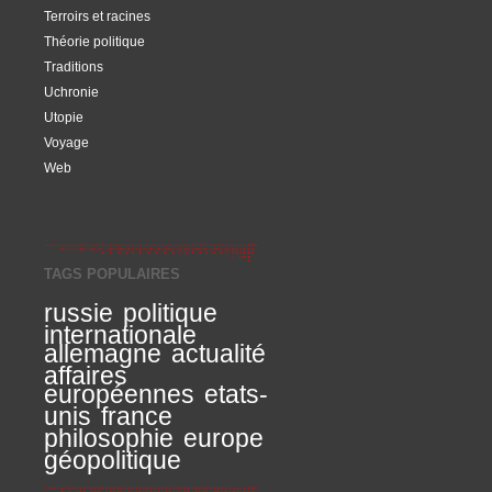
Terroirs et racines
Théorie politique
Traditions
Uchronie
Utopie
Voyage
Web
TAGS POPULAIRES
russie
politique
internationale
allemagne
actualité
affaires
européennes
etats-
unis
france
philosophie
europe
géopolitique