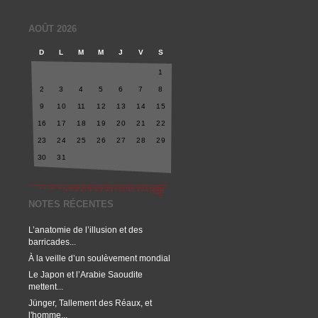
AOÛT 2026
D
L
M
M
J
V
S
1
2
3
4
5
6
7
8
9
10
11
12
13
14
15
16
17
18
19
20
21
22
23
24
25
26
27
28
29
30
31
NOTES RÉCENTES
L’anatomie de l’illusion et des
barricades...
À la veille d’un soulèvement mondial
Le Japon et l’Arabie Saoudite
mettent...
Jünger, Tallement des Réaux, et
l'homme...