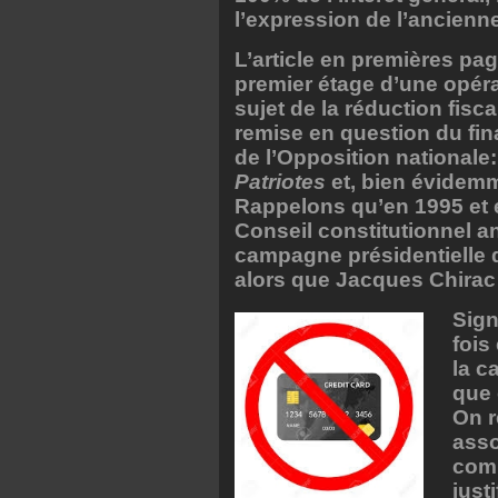
l’expression de l’ancienn
L’article en premières p
premier étage d’une opérat
sujet de la réduction fisc
remise en question du fin
de l’Opposition nationale
Patriotes
et, bien évidem
Rappelons qu’en 1995 et e
Conseil constitutionnel a
campagne présidentielle
alors que Jacques Chirac 
Sign
fois
la c
que 
On r
asso
comp
just