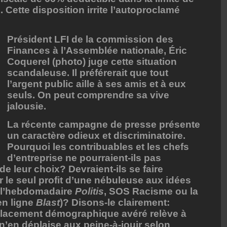
Cette disposition irrite l’autoproclamé
Président LFI de la commission des
Finances à l’Assemblée nationale, Éric
Coquerel (photo) juge cette situation
scandaleuse. Il préférerait que tout
l’argent public aille à ses amis et à eux
seuls. On peut comprendre sa vive
jalousie.
La récente campagne de presse présente
un caractère odieux et discriminatoire.
Pourquoi les contribuables et les chefs
d’entreprise ne pourraient-ils pas
de leur choix? Devraient-ils se faire
 le seul profit d’une nébuleuse aux idées
 l’hebdomadaire
Politis
, SOS Racisme ou la
en ligne
Blast
)? Disons-le clairement:
placement démographique avéré relève à
 n’en déplaise aux peine-à-jouir selon