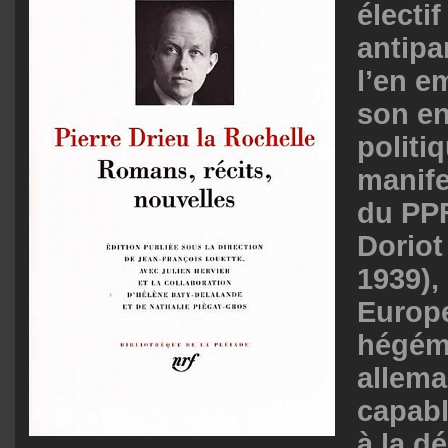
électif
antipa
l’en e
son e
politi
manif
du
PP
Doriot
1939),
Europe
hégém
allema
capabl
à la d