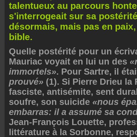
talentueux au parcours hont
s'interrogeait sur sa postérité
désormais, mais pas en paix,
bible.
Q
uelle postérité pour un écriv
Mauriac voyait en lui un des
«
immortels»
. Pour Sartre, il éta
prouvé»
(
1
). Si Pierre Drieu la
fasciste, antisémite, sent dur
soufre, son suicide
«nous épa
embarras: il a assumé sa cond
Jean-François Louette, profes
littérature à la Sorbonne
, res