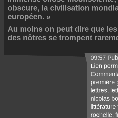
obscure, la civilisation mondi
européen. »
Au moins on peut dire que les
des nôtres se trompent rareme
09:57 Pub
Lien perm
Commenta
première 
lettres
,
le
nicolas b
littérature
rochelle
,