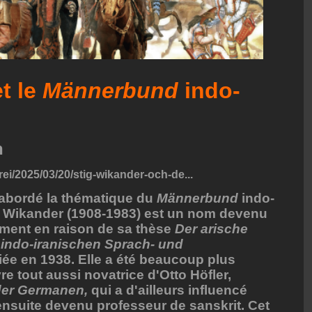
t le
Männerbund
indo-
n
ei/2025/03/20/stig-wikander-och-de...
 abordé la thématique du
Männerbund
indo-
g Wikander (1908-1983) est un nom devenu
ment en raison de sa thèse
Der arische
indo-iranischen Sprach- und
ée en 1938. Elle a été beaucoup plus
re tout aussi novatrice d'Otto Höfler,
der Germanen,
qui a d'ailleurs influencé
ensuite devenu professeur de sanskrit. Cet