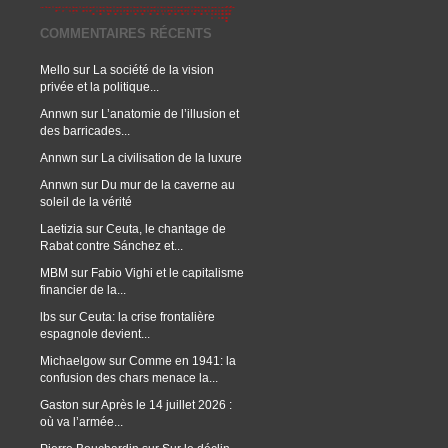
COMMENTAIRES RÉCENTS
Mello
sur
La société de la vision
privée et la politique...
Annwn
sur
L’anatomie de l’illusion et
des barricades...
Annwn
sur
La civilisation de la luxure
Annwn
sur
Du mur de la caverne au
soleil de la vérité
Laetizia
sur
Ceuta, le chantage de
Rabat contre Sánchez et...
MBM
sur
Fabio Vighi et le capitalisme
financier de la...
lbs
sur
Ceuta: la crise frontalière
espagnole devient...
Michaelgow
sur
Comme en 1941: la
confusion des chars menace la...
Gaston
sur
Après le 14 juillet 2026 :
où va l’armée...