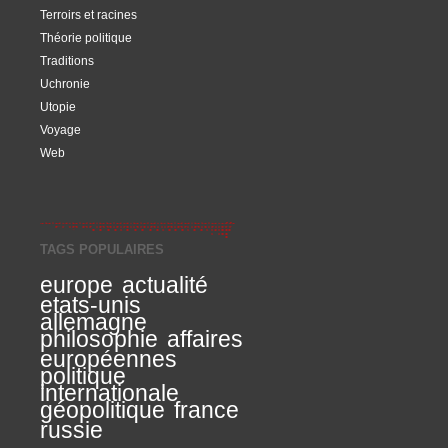
Terroirs et racines
Théorie politique
Traditions
Uchronie
Utopie
Voyage
Web
TAGS POPULAIRES
europe
actualité
etats-unis
allemagne
philosophie
affaires
européennes
politique
internationale
géopolitique
france
russie