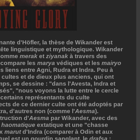
ante d'Höfler, la thèse de Wikander est
-tête linguistique et mythologique. Wikander
s comme
merak
et
ziyanak
à travers des
l compare les
marya
védiques et les
mairyo
es liens entre Agni, Rudra et Indra. Peu à
cultes et de dieux plus anciens, qui ont
emps, se dessine : "dans l'Avesta, Indra et
isés", "nous voyons la lutte entre le cercle
 certains représentants du culte
ects de ce dernier culte ont été adoptés par
ra, d'autres non (comme l'
Aesma
).
truction d'
Aesma
par Wikander, avec des
e
haomatique
extatique et une "chasse
ux
marut
d'Indra (comparer à Odin et aux
tuel est un gourdin sanglant, le
drafsa
;