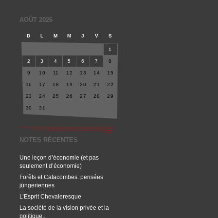
AOÛT 2026
D
L
M
M
J
V
S
1
2
3
4
5
6
7
8
9
10
11
12
13
14
15
16
17
18
19
20
21
22
23
24
25
26
27
28
29
30
31
NOTES RÉCENTES
Une leçon d’économie (et pas
seulement d’économie)
Forêts et Catacombes: pensées
jüngeriennes
L’Esprit Chevaleresque
La société de la vision privée et la
politique...