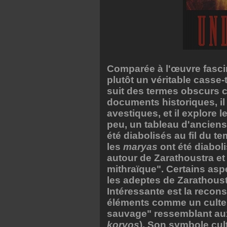
Comparée à l'œuvre fascin
plutôt un véritable casse
suit des termes obscur
documents historiques, i
avestiques, et il explore l
peu, un tableau d'anciens 
été diabolisés au fil du t
les
maryas
ont été diabol
autour de Zarathoustra et
mithraïque". Certains asp
les adeptes de Zarathoust
Intéressante est la recons
éléments comme un cult
sauvage" ressemblant a
koryos
). Son symbole cul