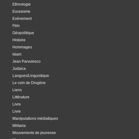
Ethnologie
Eurasisme
Evénement
Film
Géopolitique
Histoire
Hommages
Islam
Jean Parvulesco
Judaica
Langues/Linguistique
Le coin de Diogène
Liens
Littérature
Livre
Livre
Manipulations médiatiques
Militaria
Mouvements de jeunesse