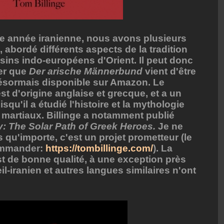
le année iranienne, nous avons plusieurs
, abordé différents aspects de la tradition
usins indo-européens d'Orient. Il peut donc
ler que
Der arische Männerbund
vient d'être
 désormais disponible sur Amazon. Le
est d'origine anglaise et grecque, et a un
u'il a étudié l'histoire et la mythologie
s martiaux. Billinge a notamment publié
: The Solar Path of Greek Heroes.
Je ne
s qu'importe, c'est un projet prometteur (le
commander:
https://tombillinge.com/
). La
t de bonne qualité, à une exception près
l-iranien et autres langues similaires n'ont