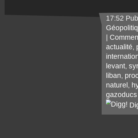
17:52 Pub
Géopoliti
|
Comment
actualité
,
internatio
levant
,
syr
liban
,
proc
naturel
,
h
gazoducs
Di