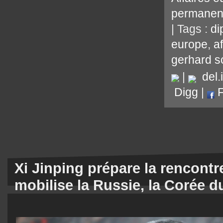
permanen
| Tags :
di
europe
,
a
gerhard s
|
del.i
Digg
|
F
Xi Jinping prépare la rencontr
mobilise la Russie, la Corée d