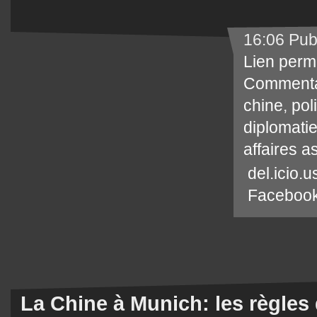
16:06 Pub
Lien perm
Commenta
chine
,
pol
diplomati
affaires a
del.icio.u
Faceboo
La Chine à Munich: les règles 