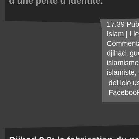
d’une perte d’identité.
17:39 Pub
Islam
|
Li
Commenta
djihad
,
gu
islamisme
islamiste
,
del.icio.u
Faceboo