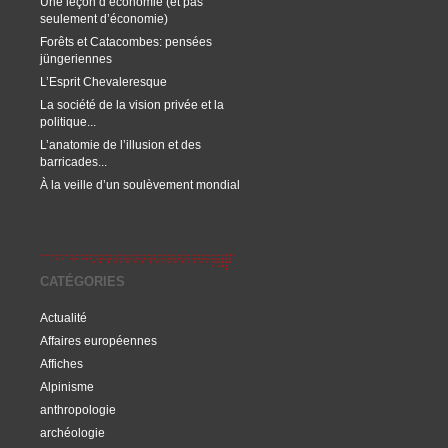
Une leçon d’économie (et pas
seulement d’économie)
Forêts et Catacombes: pensées
jüngeriennes
L’Esprit Chevaleresque
La société de la vision privée et la
politique...
L’anatomie de l’illusion et des
barricades...
À la veille d’un soulèvement mondial
CATÉGORIES
Actualité
Affaires européennes
Affiches
Alpinisme
anthropologie
archéologie