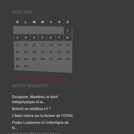
AOÛT 2026
D
L
M
M
J
V
S
1
2
3
4
5
6
7
8
9
10
11
12
13
14
15
16
17
18
19
20
21
22
23
24
25
26
27
28
29
30
31
NOTES RÉCENTES
Douguine, Mamleev, le dard
métaphysique et la...
Bolloré se rebiffera-t-il ?
L’Italie votera sur la facture de l’OTAN
Fiodor Loukianov et l’interrègne de
la...