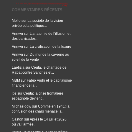
COMMENTAIRES RÉCENTS
Mello
sur
La société de la vision
privée et la politique...
Annwn
sur
L’anatomie de l’illusion et
des barricades...
Annwn
sur
La civilisation de la luxure
Annwn
sur
Du mur de la caverne au
soleil de la vérité
Laetizia
sur
Ceuta, le chantage de
Rabat contre Sánchez et...
MBM
sur
Fabio Vighi et le capitalisme
financier de la...
lbs
sur
Ceuta: la crise frontalière
espagnole devient...
Michaelgow
sur
Comme en 1941: la
confusion des chars menace la...
Gaston
sur
Après le 14 juillet 2026 :
où va l’armée...