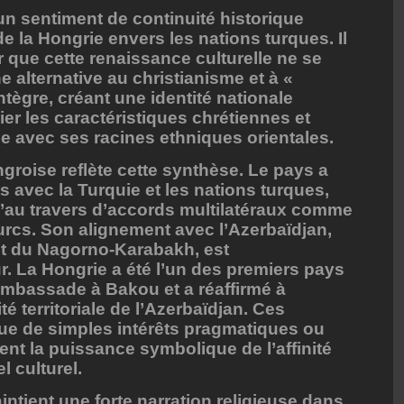
 un sentiment de continuité historique
e la Hongrie envers les nations turques. Il
r que cette renaissance culturelle ne se
alternative au christianisme et à «
intègre, créant une identité nationale
er les caractéristiques chrétiennes et
e avec ses racines ethniques orientales.
groise reflète cette synthèse. Le pays a
s avec la Turquie et les nations turques,
qu’au travers d’accords multilatéraux comme
turcs. Son alignement avec l’Azerbaïdjan,
it du Nagorno-Karabakh, est
r. La Hongrie a été l’un des premiers pays
ambassade à Bakou et a réaffirmé à
ité territoriale de l’Azerbaïdjan. Ces
ue de simples intérêts pragmatiques ou
ent la puissance symbolique de l’affinité
l culturel.
aintient une forte narration religieuse dans