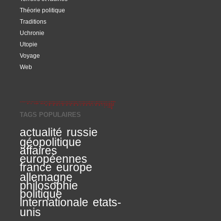
Théorie politique
Traditions
Uchronie
Utopie
Voyage
Web
TAGS POPULAIRES
actualité
russie
géopolitique
affaires
européennes
france
europe
allemagne
philosophie
politique
internationale
etats-
unis