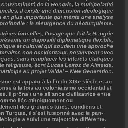
souveraineté de la Hongrie, la multipolarité
onnelles, il existe une dimension idéologique
s en plus importante qui mérite une analyse
profondie : la résurgence du néoturquisme.
rines formelles, l’usage que fait la Hongrie
résente un dispositif diplomatique flexible,
lique et culturel qui soutient une approche
rtenaires non occidentaux, notamment avec
tiques, sans remplacer les intérêts étatiques
ité religieuse, écrit Lucas Leiroz de Almeida.
participe au projet Valdai – New Generation.
sme est apparu à la fin du XIXe siècle et au
se à la fois au colonialisme occidental et
e. Il prônait une alliance civilisatrice entre
comme liés ethniquement ou
alement des groupes turcs, ouraliens et
en Turquie, il s’est fusionné avec le pan-
éologie a suivi une trajectoire différente.