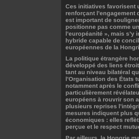
Ces initiatives favorisent
renforçant l’engagement d
est important de souligne
positionne pas comme une 
l’européanité », mais s’y 
hybride capable de concili
européennes de la Hongri
La politique étrangère hon
développé des liens étroit
tant au niveau bilatéral 
l’Organisation des États 
notamment après le confl
particulièrement révélateu
européens à rouvrir son 
plusieurs reprises l’intégr
mesures indiquent plus q
économiques : elles reflèt
perçue et le respect mutue
Par ailleurs, la Hongrie m