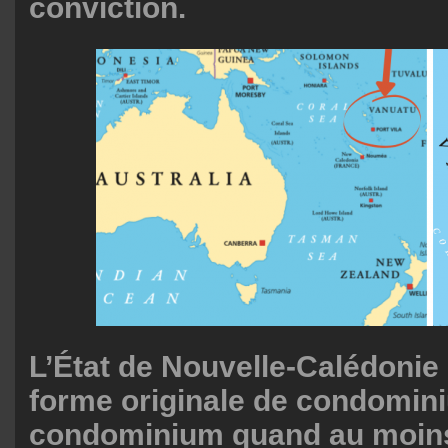
conviction.
L’État de Nouvelle-Calédonie 
forme originale de condomin
condominium quand au moins