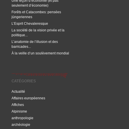
Une leçon d’économie (et pas
seulement d’économie)
Forêts et Catacombes: pensées
jüngeriennes
L’Esprit Chevaleresque
La société de la vision privée et la
politique...
L’anatomie de l’illusion et des
barricades...
À la veille d’un soulèvement mondial
CATÉGORIES
Actualité
Affaires européennes
Affiches
Alpinisme
anthropologie
archéologie