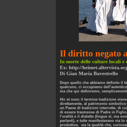
Il diritto negato 
In morte delle culture locali e 
Ex: http://heimet.altervista.or
Di Gian Maria Bavestrello
Dopo quello che abbiamo definito
il f
qualcuno, ci occupiamo dell’autentico 
ma che qui definiremo, semplicemente, 
Hic et nunc il termine tradizione vien
direttamente, al patrimonio simbolico 
un Paese di tradizioni interrotte, di c
di essere trasmesse di Padre in Figlio,
l’oralità e il dialetto (lingue sì, ma 
parlanti), e tutte manifestavano sia l
produttiva, sia la qualità che, curi