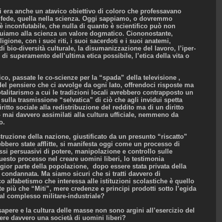
i era anche un atavico obiettivo di coloro che professavano
a fede, quella nella scienza. Oggi sappiamo, o dovremmo
 è inconfutabile, che nulla di quanto è scientifico può non
buiamo alla scienza un valore dogmatico. Ciononostante,
gione, con i suoi riti, i suoi sacerdoti e i suoi anatemi,
 bio-diversità culturale, la disumanizzazione del lavoro, l’iper-
 di superamento dell’ultima etica possibile, l’etica della vita o
fico, passate le co-scienze per la “spada” della televisione ,
el pensiero che ci avvolge da ogni lato, offrendoci risposte ma
litarismo a cui le tradizioni locali avrebbero contrapposto un
sulla trasmissione “selvatica” di ciò che agli invidui spetta
ritto sociale alla redistribuzione del reddito ma di un diritto
– mai davvero assimilati alla cultura ufficiale, nemmeno da
o.
truzione della nazione, giustificato da un presunto “riscatto”
bbero state afflitte, si manifesta oggi come un processo di
essi persuasivi di potere, manipolazione e controllo sulle
uesto processo nel creare uomini liberi, lo testimonia
ggior parte della popolazione, dopo essere stata privata della
e condannata. Ma siamo sicuri che si tratti davvero di
co alfabetismo che interessa alle istituzioni scolastiche è quello
nte più che “Miti”, mere credenze e principi prodotti sotto l’egida
 dal complesso militare-industriale?
sapere e la cultura delle masse non sono argini all’esercizio del
ere davvero una società di uomini liberi?