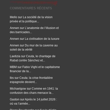
COMMENTAIRES RÉCENTS
Mello
sur
La société de la vision
privée et la politique...
Annwn
sur
L’anatomie de l’illusion et
des barricades...
Annwn
sur
La civilisation de la luxure
Annwn
sur
Du mur de la caverne au
soleil de la vérité
Laetizia
sur
Ceuta, le chantage de
Rabat contre Sánchez et...
MBM
sur
Fabio Vighi et le capitalisme
financier de la...
lbs
sur
Ceuta: la crise frontalière
espagnole devient...
Michaelgow
sur
Comme en 1941: la
confusion des chars menace la...
Gaston
sur
Après le 14 juillet 2026 :
où va l’armée...