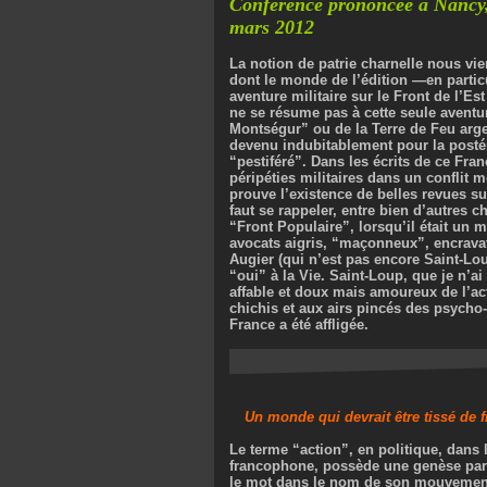
Conférence prononcée à Nancy, 
mars 2012
La notion de patrie charnelle nous vien
dont le monde de l’édition —en particu
aventure militaire sur le Front de l’E
ne se résume pas à cette seule aventur
Montségur” ou de la Terre de Feu argen
devenu indubitablement pour la postéri
“pestiféré”. Dans les écrits de ce Fran
péripéties militaires dans un conflit 
prouve l’existence de belles revues s
faut se rappeler, entre bien d’autres c
“Front Populaire”, lorsqu’il était un mi
avocats aigris, “maçonneux”, encravat
Augier (qui n’est pas encore Saint-Lou
“oui” à la Vie. Saint-Loup, que je n’a
affable et doux mais amoureux de l’act
chichis et aux airs pincés des psycho-
France a été affligée.
Un monde qui devrait être tissé de f
Le terme “action”, en politique, dans 
francophone, possède une genèse parti
le mot dans le nom de son mouvement,