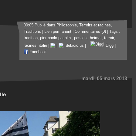
00:05 Publié dans
Philosophie
,
Terroirs et racines
,
Traditions
|
Lien permanent
|
Commentaires (0)
| Tags :
tradition
,
pier paolo pasolini
,
pasolini
,
heimat
,
terroir
,
racines
,
italie
|
|
del.icio.us
|
|
Digg
|
Facebook
mardi, 05 mars 2013
lle