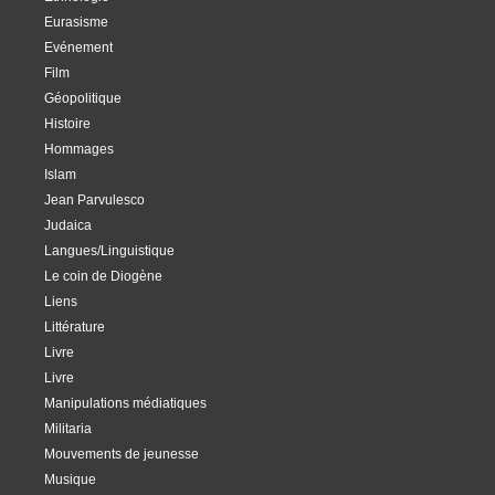
Eurasisme
Evénement
Film
Géopolitique
Histoire
Hommages
Islam
Jean Parvulesco
Judaica
Langues/Linguistique
Le coin de Diogène
Liens
Littérature
Livre
Livre
Manipulations médiatiques
Militaria
Mouvements de jeunesse
Musique