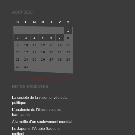
AOÛT 2026
D
L
M
M
J
V
S
1
2
3
4
5
6
7
8
9
10
11
12
13
14
15
16
17
18
19
20
21
22
23
24
25
26
27
28
29
30
31
NOTES RÉCENTES
La société de la vision privée et la
politique...
L’anatomie de l’illusion et des
barricades...
À la veille d’un soulèvement mondial
Le Japon et l’Arabie Saoudite
mettent...