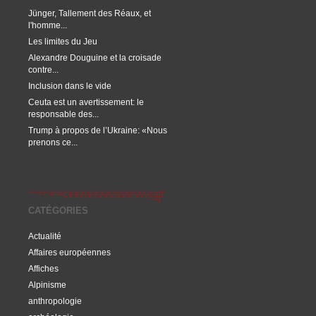
Jünger, Tallement des Réaux, et
l'homme...
Les limites du Jeu
Alexandre Douguine et la croisade
contre...
Inclusion dans le vide
Ceuta est un avertissement: le
responsable des...
Trump à propos de l’Ukraine: «Nous
prenons ce...
CATÉGORIES
Actualité
Affaires européennes
Affiches
Alpinisme
anthropologie