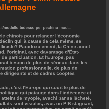
’Allemagne
.it/modello-tedesco-per-pechino-mod...
e chinois pour relancer l’économie
déclin qui, à cause de cela même, se
lliciste? Paradoxalement, la Chine aurait
, l’original, avec davantage d’État-
de participation. Et l’Europe, pas
rait besoin de plus de sérieux dans les
rmation professionnelle, de plus de
de dirigeants et de cadres cooptés
tade, c’est l’Europe qui court le plus de
politique qui patauge dans l'indécence et
atteint de myopie, avachi par sa lâcheté,
ultats sont visibles, avec un PIB stagnant,
qui ait une perspective, ne serait-ce qu’à