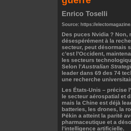
guerre
Enrico Toselli
Source:
https://electomagazine.i
Des puces Nvidia ? Non, me
désespérément à la reche
secteur, peut désormais 
c’est l’Occident, mainten
les secteurs technologiq
Selon l’
Australian Strategi
leader dans 69 des 74 tec
une recherche universitai
Les États-Unis – précise 
le secteur aérospatial et
mais la Chine est déjà lea
batteries, les drones, la r
Pékin a atteint la parité 
pharmaceutique et a déso
l’intelligence artificielle.