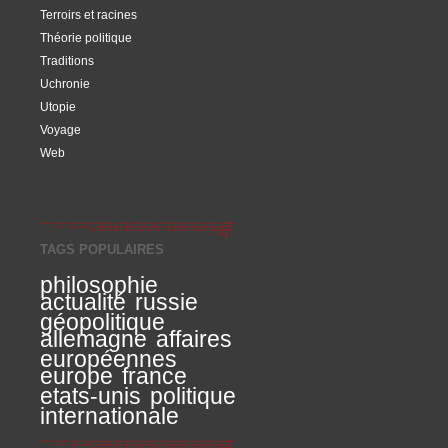
Terroirs et racines
Théorie politique
Traditions
Uchronie
Utopie
Voyage
Web
TAGS POPULAIRES
philosophie
actualité
russie
géopolitique
allemagne
affaires
européennes
europe
france
etats-unis
politique
internationale