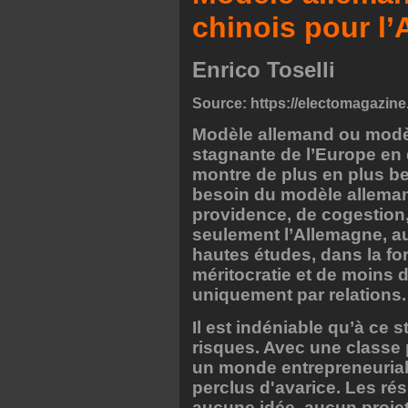
chinois pour l
Enrico Toselli
Source:
https://electomagazine
Modèle allemand ou modèl
stagnante de l’Europe en 
montre de plus en plus be
besoin du modèle allemand
providence, de cogestion, 
seulement l’Allemagne, au
hautes études, dans la fo
méritocratie et de moins 
uniquement par relations.
Il est indéniable qu’à ce s
risques. Avec une classe 
un monde entrepreneurial 
perclus d'avarice. Les rés
aucune idée, aucun projet 