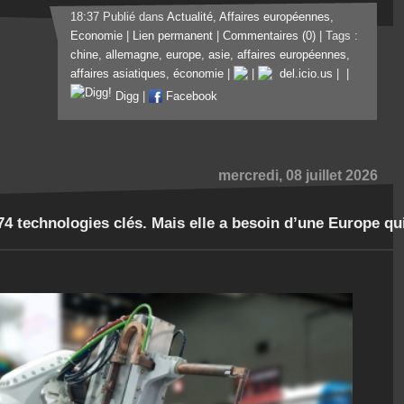
18:37 Publié dans
Actualité
,
Affaires européennes
,
Economie
|
Lien permanent
|
Commentaires (0)
| Tags :
chine
,
allemagne
,
europe
,
asie
,
affaires européennes
,
affaires asiatiques
,
économie
|
|
del.icio.us
|
|
Digg
|
Facebook
mercredi, 08 juillet 2026
74 technologies clés. Mais elle a besoin d’une Europe qu