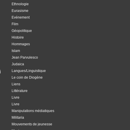
Ethnologie
Eurasisme
Evénement
Film
Géopolitique
Histoire
Hommages
Islam
Jean Parvulesco
Judaica
Langues/Linguistique
i
Le coin de Diogène
Liens
Littérature
Livre
Livre
Manipulations médiatiques
Militaria
Mouvements de jeunesse