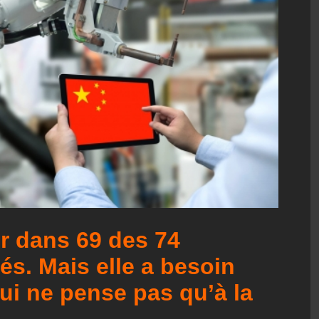
er dans 69 des 74
és. Mais elle a besoin
ui ne pense pas qu’à la