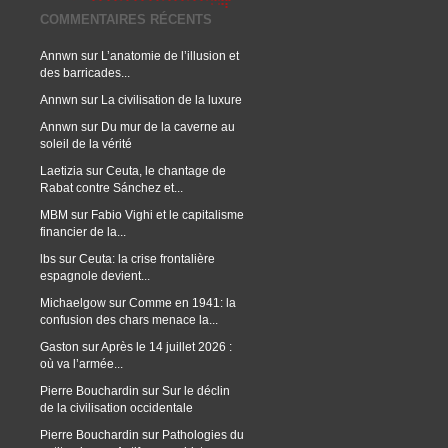
COMMENTAIRES RÉCENTS
Annwn
sur
L’anatomie de l’illusion et
des barricades...
Annwn
sur
La civilisation de la luxure
Annwn
sur
Du mur de la caverne au
soleil de la vérité
Laetizia
sur
Ceuta, le chantage de
Rabat contre Sánchez et...
MBM
sur
Fabio Vighi et le capitalisme
financier de la...
lbs
sur
Ceuta: la crise frontalière
espagnole devient...
Michaelgow
sur
Comme en 1941: la
confusion des chars menace la...
Gaston
sur
Après le 14 juillet 2026 :
où va l’armée...
Pierre Bouchardin
sur
Sur le déclin
de la civilisation occidentale
Pierre Bouchardin
sur
Pathologies du