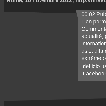
Rome, 10 novembre 2012;
http://rinasc
00:02 Pub
Lien perm
Commenta
actualité
,
internatio
asie
,
affa
extrême o
del.icio.u
Faceboo