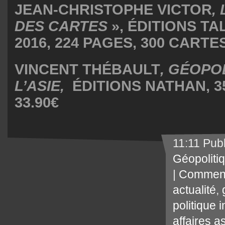
JEAN-CHRISTOPHE VICTOR
,
DES CARTES
», ÉDITIONS TA
2016, 224 PAGES, 300 CARTES
VINCENT THÉBAULT
,
GÉOPOL
L’ASIE
,
ÉDITIONS NATHAN, 3
33.90€
11:11 Pub
Géopoliti
|
Comment
actualité
,
politique 
affaires a