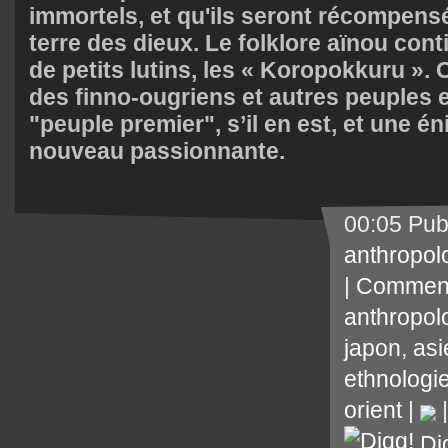
immortels, et qu'ils seront récompensé
terre des dieux. Le folklore aïnou cont
de petits lutins, les « Koropokkuru ».
des finno-ougriens et autres peuples
"peuple premier", s’il en est, et une é
nouveau passionnante.
00:05 Pub
anthropol
|
Comment
anthropol
japon
,
asi
ethnologi
orient
|
Di