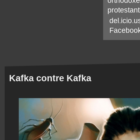
orthodoxe
protestan
del.icio.u
Faceboo
Kafka contre Kafka