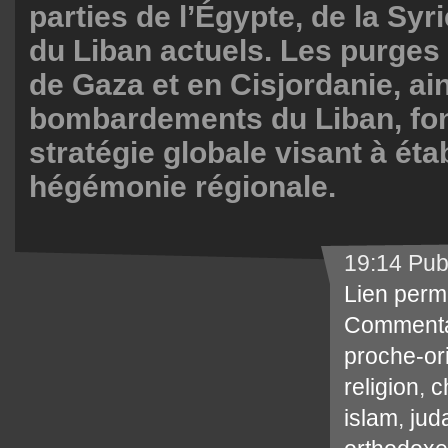
parties de l’Égypte, de la Syrie
du Liban actuels. Les purges
de Gaza et en Cisjordanie, ai
bombardements du Liban, fon
stratégie globale visant à éta
hégémonie régionale.
19:14 Pub
Lien perm
Commenta
proche-or
religion
,
c
islam
,
jud